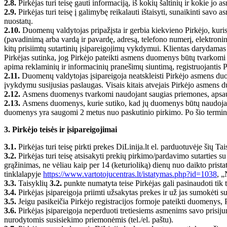
2.8.
Pirkėjas turi teisę gauti informaciją, iš kokių šaltinių ir kokie j
2.9.
Pirkėjas turi teisę į galimybę reikalauti ištaisyti, sunaikinti s
nuostatų.
2.10.
Duomenų valdytojas pripažįsta ir gerbia kiekvieno Pirkėjo, kuris
(pavadinimą arba vardą ir pavardę, adresą, telefono numerį, elektroni
kitų prisiimtų sutartinių įsipareigojimų vykdymui. Klientas darydamas
Pirkėjas sutinka, jog Pirkėjo pateikti asmens duomenys būtų tvarkomi pr
apima reklaminių ir informacinių pranešimų siuntimą, registruojantis Pi
2.11.
Duomenų valdytojas įsipareigoja neatskleisti Pirkėjo asmens duo
įvykdymu susijusias paslaugas. Visais kitais atvejais Pirkėjo asmens 
2.12.
Asmens duomenys tvarkomi naudojant saugias priemones, apsauga
2.13.
Asmens duomenys, kurie sutiko, kad jų duomenys būtų naudojami t
duomenys yra saugomi 2 metus nuo paskutinio pirkimo. Po šio termin
3. Pirkėjo teisės ir įsipareigojimai
3.1.
Pirkėjas turi teisę pirkti prekes DiLinija.lt el. parduotuvėje šių Tai
3.2.
Pirkėjas turi teisę atsisakyti prekių pirkimo/pardavimo sutarties 
grąžinimas, ne vėliau kaip per 14 (keturioliką) dienų nuo daikto prista
tinklalapyje
https://www.vartotojucentras.lt/istatymas.php?id=1038
, „
3.3.
Taisyklių
3.2.
punkte numatyta teise Pirkėjas gali pasinaudoti tik 
3.4.
Pirkėjas įsipareigoja priimti užsakytas prekes ir už jas sumokėti su
3.5.
Jeigu pasikeičia Pirkėjo registracijos formoje pateikti duomenys, P
3.6.
Pirkėjas įsipareigoja neperduoti tretiesiems asmenims savo prisij
nurodytomis susisiekimo priemonėmis (tel./el. paštu).