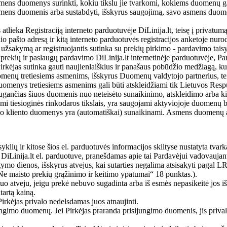
o asmens duomenys surinkti, kokiu tikslu jie tvarkomi, kokiems duomenų g
avo asmens duomenis arba sustabdyti, išskyrus saugojimą, savo asmens d
 atlieka Registraciją interneto parduotuvėje DiLinija.lt, teisę į priva
nio pašto adresą ir kitą interneto parduotuvės registracijos anketoje n
 užsakymą ar registruojantis sutinka su prekių pirkimo - pardavimo tais
ekių ir paslaugų pardavimo DiLinija.lt internetinėje parduotuvėje, Parda
rkėjas sutinka gauti naujienlaiškius ir panašaus pobūdžio medžiagą, kurio
menų tretiesiems asmenims, išskyrus Duomenų valdytojo partnerius, tei
duomenys tretiesiems asmenims gali būti atskleidžiami tik Lietuvos Resp
nčias šiuos duomenis nuo neteisėto sunaikinimo, atskleidimo arba kit
iesioginės rinkodaros tikslais, yra saugojami aktyviojoje duomenų bazė
o kliento duomenys yra (automatiškai) sunaikinami. Asmens duomenų au
syklių ir kitose šios el. parduotuvės informacijos skiltyse nustatyta tvark
su DiLinija.lt el. parduotuve, pranešdamas apie tai Pardavėjui vadovauja
tymo dienos, išskyrus atvejus, kai sutarties negalima atsisakyti pagal L
Ne maisto prekių grąžinimo ir keitimo ypatumai“ 18 punktas.).
tuo atveju, jeigu prekė nebuvo sugadinta arba iš esmės nepasikeitė jos i
tartą kainą.
irkėjas privalo nedelsdamas juos atnaujinti.
ungimo duomenų. Jei Pirkėjas praranda prisijungimo duomenis, jis prival