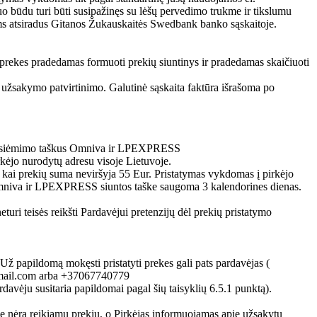
uo būdu turi būti susipažinęs su lėšų pervedimo trukme ir tikslumu
ms atsiradus Gitanos Žukauskaitės Swedbank banko sąskaitoje.
 prekes pradedamas formuoti prekių siuntinys ir pradedamas skaičiuoti
po užsakymo patvirtinimo. Galutinė sąskaita faktūra išrašoma po
tų atsiėmimo taškus Omniva ir LPEXPRESS
kėjo nurodytų adresu visoje Lietuvoje.
kai prekių suma neviršyja 55 Eur. Pristatymas vykdomas į pirkėjo
 Omniva ir LPEXPRESS siuntos taške saugoma 3 kalendorines dienas.
eturi teisės reikšti Pardavėjui pretenzijų dėl prekių pristatymo
 Už papildomą mokęsti pristatyti prekes gali pats pardavėjas (
1@gmail.com arba +37067740779
davėju susitaria papildomai pagal šių taisyklių 6.5.1 punktą).
lyje nėra reikiamų prekių, o Pirkėjas informuojamas apie užsakytų