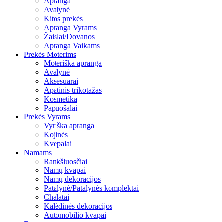
Apranga
Avalynė
Kitos prekės
Apranga Vyrams
Žaislai/Dovanos
Apranga Vaikams
Prekės Moterims
Moteriška apranga
Avalynė
Aksesuarai
Apatinis trikotažas
Kosmetika
Papuošalai
Prekės Vyrams
Vyriška apranga
Kojinės
Kvepalai
Namams
Rankšluosčiai
Namų kvapai
Namų dekoracijos
Patalynė/Patalynės komplektai
Chalatai
Kalėdinės dekoracijos
Automobilio kvapai