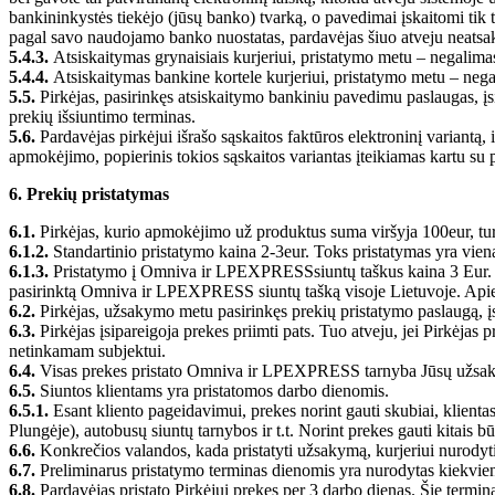
bankininkystės tiekėjo (jūsų banko) tvarką, o pavedimai įskaitomi tik 
pagal savo naudojamo banko nuostatas, pardavėjas šiuo atveju neatsa
5.4.3.
Atsiskaitymas grynaisiais kurjeriui, pristatymo metu – negalima
5.4.4.
Atsiskaitymas bankine kortele kurjeriui, pristatymo metu – nega
5.5.
Pirkėjas, pasirinkęs atsiskaitymo bankiniu pavedimu paslaugas, į
prekių išsiuntimo terminas.
5.6.
Pardavėjas pirkėjui išrašo sąskaitos faktūros elektroninį variantą,
apmokėjimo, popierinis tokios sąskaitos variantas įteikiamas kartu su p
6. Prekių pristatymas
6.1.
Pirkėjas, kurio apmokėjimo už produktus suma viršyja 100eur, t
6.1.2.
Standartinio pristatymo kaina 2-3eur. Toks pristatymas yra vie
6.1.3.
Pristatymo į Omniva ir LPEXPRESSsiuntų taškus kaina 3 Eur. To
pasirinktą Omniva ir LPEXPRESS siuntų tašką visoje Lietuvoje. Apie
6.2.
Pirkėjas, užsakymo metu pasirinkęs prekių pristatymo paslaugą, įsi
6.3.
Pirkėjas įsipareigoja prekes priimti pats. Tuo atveju, jei Pirkėjas p
netinkamam subjektui.
6.4.
Visas prekes pristato Omniva ir LPEXPRESS tarnyba Jūsų užsak
​6.5.
Siuntos klientams yra pristatomos darbo dienomis.
​6.5.1.
Esant kliento pageidavimui, prekes norint gauti skubiai, klientas
Plungėje), autobusų siuntų tarnybos ir t.t. Norint prekes gauti kita
6.6.
Konkrečios valandos, kada pristatyti užsakymą, kurjeriui nurodyti 
6.7.
Preliminarus pristatymo terminas dienomis yra nurodytas kiekvie
6.8.
Pardavėjas pristato Pirkėjui prekes per 3 darbo dienas. Šie termin