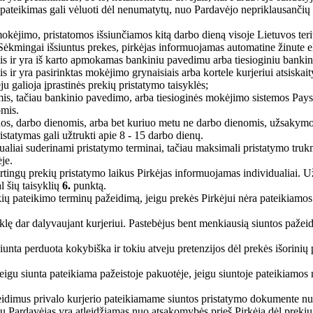
ų pateikimas gali vėluoti dėl nenumatytų, nuo Pardavėjo nepriklausančių 
ėjimo, pristatomos išsiunčiamos kitą darbo dieną visoje Lietuvos terit
 Sėkmingai išsiuntus prekes, pirkėjas informuojamas automatine žinute 
 ir yra iš karto apmokamas bankiniu pavedimu arba tiesioginiu bankin
r yra pasirinktas mokėjimo grynaisiais arba kortele kurjeriui atsiskai
 galioja įprastinės prekių pristatymo taisyklės;
s, tačiau bankinio pavedimo, arba tiesioginės mokėjimo sistemos Pay
omis.
, darbo dienomis, arba bet kuriuo metu ne darbo dienomis, užsakymo i
istatymas gali užtrukti apie 8 - 15 darbo dienų.
aliai suderinami pristatymo terminai, tačiau maksimali pristatymo trukmė
je.
ingų prekių pristatymo laikus Pirkėjas informuojamas individualiai. Už
 šių taisyklių
6.
punktą.
ų pateikimo terminų pažeidimą, jeigu prekės Pirkėjui nėra pateikiamos 
ūklę dar dalyvaujant kurjeriui. Pastebėjus bent menkiausią siuntos pažei
iunta perduota kokybiška ir tokiu atveju pretenzijos dėl prekės išorini
 jeigu siunta pateikiama pažeistoje pakuotėje, jeigu siuntoje pateikiamo
eidimus privalo kurjerio pateikiamame siuntos pristatymo dokumente nuro
mų Pardavėjas yra atleidžiamas nuo atsakomybės prieš Pirkėją dėl prekių