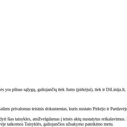
yra pilnas sąlygų, galiojančių tiek Jums (pirkėjui), tiek ir DiLinija.lt,
lims privalomas teisinis dokumentas, kuris nustato Pirkėjo ir Pardavėjo t
ldyti šias taisykles, atsižvelgdamas į teisės aktų nustatytus reikalavimus
tuvėje taikomos Taisyklės, galiojančios užsakymo pateikimo metu.