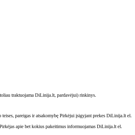
 toliau traktuojama DiLinija.lt, pardavėjui) rinkinys.
eises, pareigas ir atsakomybę Pirkėjui įsigyjant prekes DiLinija.lt el.
. Pirkėjas apie bet kokius pakeitimus informuojamas DiLinija.lt el.