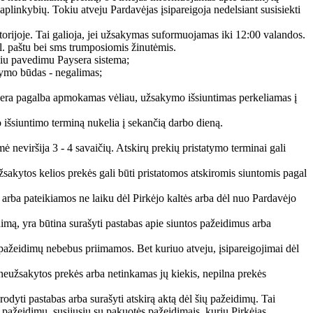
aplinkybių. Tokiu atveju Pardavėjas įsipareigoja nedelsiant susisiekti
orijoje. Tai galioja, jei užsakymas suformuojamas iki 12:00 valandos.
el. paštu bei sms trumposiomis žinutėmis.
iu pavedimu Paysera sistema;
tymo būdas - negalimas;
sera pagalba apmokamas vėliau, užsakymo išsiuntimas perkeliamas į
šsiuntimo terminą nukelia į sekančią darbo dieną.
 neviršija 3 - 4 savaičių. Atskirų prekių pristatymo terminai gali
sakytos kelios prekės gali būti pristatomos atskiromis siuntomis pagal
arba pateikiamos ne laiku dėl Pirkėjo kaltės arba dėl nuo Pardavėjo
dimą, yra būtina surašyti pastabas apie siuntos pažeidimus arba
ų pažeidimų nebebus priimamos. Bet kuriuo atveju, įsipareigojimai dėl
s neužsakytos prekės arba netinkamas jų kiekis, nepilna prekės
dyti pastabas arba surašyti atskirą aktą dėl šių pažeidimų. Tai
 pažeidimų, susijusių su pakuotės pažeidimais, kurių Pirkėjas