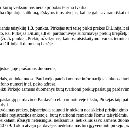
ir kurių veiksnumas nėra apribotas teismo tvarka;
 rūpintojų sutikimą, išskyrus tuos atvejus, kai jie gali savarankiškai 
iantis taisyklių
1.3.
punktu, Pirkėjas turi teisę pirkti prekes DiLinija.lt e
, kai Pirkėjas DiLinija.lt el. parduotuvėje suformavęs prekių krepšelį, 
 (žr.
5.
punktą „Prekių užsakymas, kainos, atsiskaitymo tvarka, terminai
ma DiLinija.lt duomenų bazėje.
gistracijoje prašomus duomenis;
dais, atitinkamuose Pardavėjo pateikiamuose informacijos laukuose tu
fono numerį ir el. pašto adresą.
ikti Pirkėjo asmens duomenys būtų tvarkomi prekių/paslaugų pardavimo Di
laugų pardavimo Pardavėjo el. parduotuvėje tikslu, Pirkėjas taip pat s
dyti.
akydamas prekes, įsipareigoja saugoti ir niekam neatskleisti prisijungim
kia registracijos anketoje, būtų tvarkomi remiantis šiomis taisyklėmis.
eikalauti ištaisyti neteisingus, neišsamius, netikslius savo asmens duomen
. Tokiu atveju pardavėjas nedelsdamas turi įgyvendinti pirkėjo praš