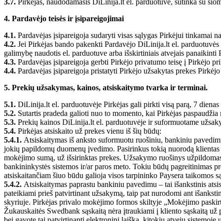
3.7.
Pirkėjas, naudodamasis DiLinija.lt el. parduotuve, sutinka su šiomi
4. Pardavėjo teisės ir įsipareigojimai
4.1.
Pardavėjas įsipareigoja sudaryti visas sąlygas Pirkėjui tinkamai n
4.2.
Jei Pirkėjas bando pakenkti Pardavėjo DiLinija.lt el. parduotuvės d
galimybę naudotis el. parduotuve arba išskirtiniais atvejais panaikinti P
4.3.
Pardavėjas įsipareigoja gerbti Pirkėjo privatumo teisę į Pirkėjo pr
4.4.
Pardavėjas įsipareigoja pristatyti Pirkėjo užsakytas prekes Pirkėj
5. Prekių užsakymas, kainos, atsiskaitymo tvarka ir terminai.
5.1.
DiLinija.lt el. parduotuvėje Pirkėjas gali pirkti visą parą, 7 diena
5.2.
Sutartis pradeda galioti nuo to momento, kai Pirkėjas paspaudžia m
5.3.
Prekių kainos DiLinija.lt el. parduotuvėje ir suformuotame užsa
5.4.
Pirkėjas atsiskaito už prekes vienu iš šių būdų:
5.4.1.
Atsiskaitymas iš anksto suformuotu ruošiniu, bankiniu pavedim
jokių papildomų duomenų įvedimo. Pasirinkus tokią nuorodą klientas n
mokėjimo sumą, už išsirinktas prekes. Užsakymo ruošinys užpildomas
bankininkystės sistemos ir/ar paros meto. Tokiu būdų pagreitinimas p
atsiskaitančiam šiuo būdu galioja visos tarpininko Paysera taikomos sąl
5.4.2.
Atsiskaitymas paprastu bankiniu pavedimu – tai išankstinis ats
pateikiami prieš patvirtinant užsakymą, taip pat nurodomi ant išanksti
skyriuje. Pirkėjas privalo mokėjimo formos skiltyje „Mokėjimo paskir
Žukauskaitės Swedbank sąskaitą nėra įtraukiami į kliento sąskaitą už 
bei gavote tai patvirtinantį elektroninį laišką, kitokiu atveju siste