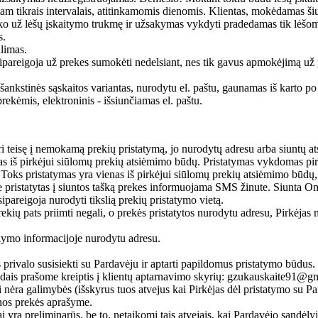
tam tikrais intervalais, atitinkamomis dienomis. Klientas, mokėdamas ši
ko už lėšų įskaitymo trukmę ir užsakymas vykdyti pradedamas tik lėšo
s.
limas.
sipareigoja už prekes sumokėti nedelsiant, nes tik gavus apmokėjimą už
 išankstinės sąskaitos variantas, nurodytu el. paštu, gaunamas iš karto 
rekėmis, elektroninis - išsiunčiamas el. paštu.
uri teisę į nemokamą prekių pristatymą, jo nurodytų adresu arba siun
nas iš pirkėjui siūlomų prekių atsiėmimo būdų. Pristatymas vykdomas pir
ks pristatymas yra vienas iš pirkėjui siūlomų prekių atsiėmimo būdų, 
 pristatytas į siuntos tašką prekes informuojama SMS žinute. Siunta
pareigoja nurodyti tikslią prekių pristatymo vietą.
rekių pats priimti negali, o prekės pristatytos nurodytu adresu, Pirkėjas n
ymo informacijoje nurodytu adresu.
 privalo susisiekti su Pardavėju ir aptarti papildomus pristatymo būdus.
is būdais prašome kreiptis į klientų aptarnavimo skyrių: gzukauskaite9
nėra galimybės (išskyrus tuos atvejus kai Pirkėjas dėl pristatymo su Par
nos prekės aprašyme.
ai yra preliminarūs, be to, netaikomi tais atvejais, kai Pardavėjo sandė