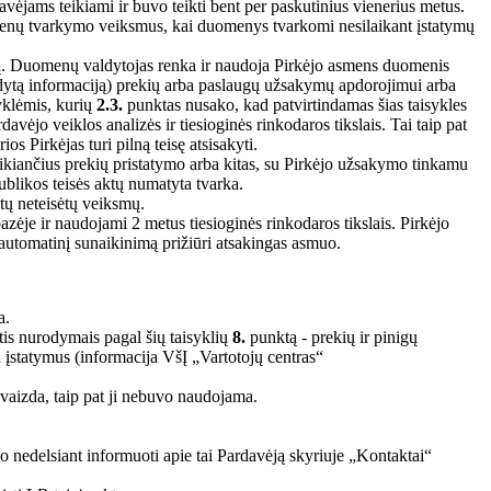
avėjams teikiami ir buvo teikti bent per paskutinius vienerius metus.
uomenų tvarkymo veiksmus, kai duomenys tvarkomi nesilaikant įstatymų
tumą. Duomenų valdytojas renka ir naudoja Pirkėjo asmens duomenis
urodytą informaciją) prekių arba paslaugų užsakymų apdorojimui arba
yklėmis, kurių
2.3.
punktas nusako, kad patvirtindamas šias taisykles
vėjo veiklos analizės ir tiesioginės rinkodaros tikslais. Tai taip pat
s Pirkėjas turi pilną teisę atsisakyti.
kiančius prekių pristatymo arba kitas, su Pirkėjo užsakymo tinkamu
ublikos teisės aktų numatyta tvarka.
ų neteisėtų veiksmų.
je ir naudojami 2 metus tiesioginės rinkodaros tikslais. Pirkėjo
tomatinį sunaikinimą prižiūri atsakingas asmuo.
a.
ntis nurodymais pagal šių taisyklių
8.
punktą - prekių ir pinigų
R įstatymus (informacija VšĮ „Vartotojų centras“
švaizda, taip pat ji nebuvo naudojama.
o nedelsiant informuoti apie tai Pardavėją skyriuje „Kontaktai“