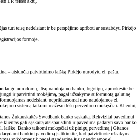
isti LR teisės aktų.
s turi teisę nedelsiant ir be perspėjimo apriboti ar sustabdyti Pirkėjo
egistracijos formoje.
a – atsiunčia patvirtinimo laišką Pirkėjo nurodytu el. paštu.
tymo lange nurodomų, jūsų naudojamo banko, logotipų, apmokėsite be
ungti ir patvirtinti mokėjimą, pagal užsakyme suformuotą galutinę
nformuojamas nedelsiant, nepriklausomai nuo naudojamos el.
 mokėjimo sistemą taikomi mažesni lėšų pervedimo mokęsčiai. Klientui,
 Gitanos Žukauskaitės Swedbank banko sąskaitą. Rekvizitai pavedimui
 klientas gali sąskaitą atsispausdinti ir pavedimą padaryti savo banko
l. laiške. Banko taikomi mokęsčiai už pinigų pervedimą į Gitanos
 darydami bankinį pavedimą įsitikinkite, kad patvirtinote užsakymą
itymas vykdomas tik pagal standartinę jūsų naudojamos el.