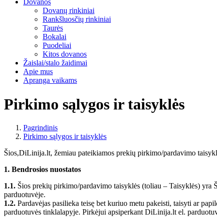
Dovanos
Dovanų rinkiniai
Rankšluosčių rinkiniai
Taurės
Bokalai
Puodeliai
Kitos dovanos
Žaislai/stalo žaidimai
Apie mus
Apranga vaikams
Pirkimo sąlygos ir taisyklės
Pagrindinis
Pirkimo sąlygos ir taisyklės
Šios,DiLinija.lt, žemiau pateikiamos prekių pirkimo/pardavimo taisyklės 
1. Bendrosios nuostatos
1.1.
Šios prekių pirkimo/pardavimo taisyklės (toliau – Taisyklės) yra Ša
parduotuvėje.
1.2.
Pardavėjas pasilieka teisę bet kuriuo metu pakeisti, taisyti ar papi
parduotuvės tinklalapyje. Pirkėjui apsiperkant DiLinija.lt el. parduo