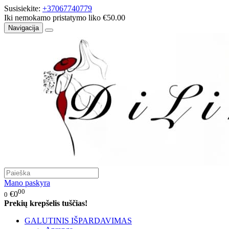
Susisiekite:
+37067740779
Iki nemokamo pristatymo liko €50.00
Navigacija
Mano paskyra
00
€0
0
Prekių krepšelis tuščias!
GALUTINIS IŠPARDAVIMAS