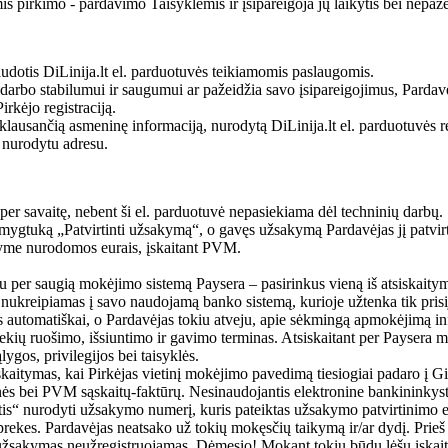
s pirkimo - pardavimo Taisyklėmis ir įsipareigoja jų laikytis bei nepaže
audotis DiLinija.lt el. parduotuvės teikiamomis paslaugomis.
arbo stabilumui ir saugumui ar pažeidžia savo įsipareigojimus, Pardavėja
irkėjo registraciją.
iklausančią asmeninę informaciją, nurodytą DiLinija.lt el. parduotuvės r
o nurodytu adresu.
s per savaitę, nebent ši el. parduotuvė nepasiekiama dėl techninių darbų.
ygtuką „Patvirtinti užsakymą“, o gavęs užsakymą Pardavėjas jį patvirtin
kyme nurodomos eurais, įskaitant PVM.
u per saugią mokėjimo sistemą Paysera – pasirinkus vieną iš atsiskai
ukreipiamas į savo naudojamą banko sistemą, kurioje užtenka tik prisij
 automatiškai, o Pardavėjas tokiu atveju, apie sėkmingą apmokėjimą i
rekių ruošimo, išsiuntimo ir gavimo terminas. Atsiskaitant per Paysera
ygos, privilegijos bei taisyklės.
iskaitymas, kai Pirkėjas vietinį mokėjimo pavedimą tiesiogiai padaro į
nės bei PVM sąskaitų-faktūrų. Nesinaudojantis elektronine bankininkyste
tis“ nurodyti užsakymo numerį, kuris pateiktas užsakymo patvirtinimo e
prekes. Pardavėjas neatsako už tokių mokęsčių taikymą ir/ar dydį. Prieš
moje užsakymas neužregistruojamas. Dėmesio! Mokant tokiu būdu lėšų įska