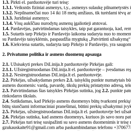
1.3.
Pirkti el. parduotuvėje turi teisę:
1.3.1.
Veiksnūs fiziniai asmenys, t.y., asmenys sulaukę pilnametystės 
1.3.2.
Nepilnamečiai nuo 14 iki 18 metų amžiaus, tik turėdami tėvų arba
1.3.3.
Juridiniai asmenys;
1.3.4.
Visų aukščiau nurodytų asmenų įgaliotieji atstovai.
1.4.
Pardavėjas, patvirtindamas taisykles, taip pat garantuoja, kad, rem
1.5.
Sutartis tarp Pirkėjo ir Pardavėjo laikoma sudaryta nuo to momento
su Pardavėjo taisyklėmis, paspaudžia mygtuką „Patvirtinti užsakymą“
1.6.
Kiekviena sutartis, sudaryta tarp Pirkėjo ir Pardavėjo, yra saugo
2. Privatumo politika ir asmens duomenų apsauga
2.1.
Užsisakyti prekes DiLinija.lt parduotuvėje Pirkėjas gali:
2.1.1.
Užsiregistruodamas DiLinija.lt el. parduotuvėje – įvesdamas re
2.1.2.
Nesiregistruodamas DiLinija.lt el. parduotuvėje.
2.2.
Pirkėjas, užsakydamas prekes
2.1.
taisyklių punkte numatytais bū
asmens duomenis: vardą, pavardę, tikslų prekių pristatymo adresą, tele
2.3.
Patvirtindamas šias taisykles Pirkėjas sutinka, jog
2.2.
punkte pate
rinkodaros tikslais.
2.4.
Sutikdamas, kad Pirkėjo asmens duomenys būtų tvarkomi prekių/pas
būtų siunčiami informaciniai pranešimai, būtini prekių užsakymui įvyk
2.5.
Pirkėjas, užsiregistruodamas DiLinija.lt el. parduotuvėje bei užs
2.6.
Pirkėjas sutinka, kad asmens duomenys, kuriuos jis savo noru patei
2.7.
Pirkėjas turi teisę susipažinti su savo asmens duomenimis ir teisę r
gzukauskaite91@gmail.com arba paskambindamas telefonu +37067740779