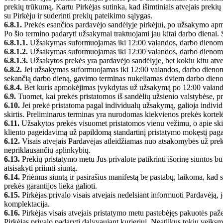
prekių trūkumą. Kartu Pirkėjas sutinka, kad išimtiniais atvejais preki
su Pirkėju ir suderinti prekių pateikimo sąlygas.
6.8.1.
Prekės esančios pardavėjo sandėlyje pirkėjui, po užsakymo apmok
Po šio termino padaryti užsakymai traktuojami jau kitai darbo dienai.
6.8.1.1.
Užsakymas suformuojamas iki 12:00 valandos, darbo dienomis
6.8.1.2.
Užsakymas suformuojamas iki 12:00 valandos, darbo dienomis i
6.8.1.3.
Užsakytos prekės yra pardavėjo sandėlyje, bet kokiu kitu atveju
6.8.2.
Jei užsakymas suformuojamas iki 12:00 valandos, darbo dienomi
sekančią darbo dieną, gavimo terminas nukeliamas dviem darbo dien
6.8.4.
Bet kuris apmokėjimas įvykdytas už užsakymą po 12:00 valandos
6.9.
Tuomet, kai prekės pristatomos iš sandėlių užsienio valstybėse, pr
6.10.
Jei prekė pristatoma pagal individualų užsakymą, galioja individu
skirtis. Preliminarus terminas yra nurodomas kiekvienos prekės kortelė
6.11.
Užsakytos prekės visuomet pristatomos vienu vežimu, o apie skirt
kliento pageidavimą už papildomą standartinį pristatymo mokęstį pagal
6.12.
Visais atvejais Pardavėjas atleidžiamas nuo atsakomybės už preki
nepriklausančių aplinkybių.
6.13.
Prekių pristatymo metu Jūs privalote patikrinti išorinę siuntos b
atsisakyti priimti siuntą.
6.14.
Priėmus siuntą ir pasirašius manifestą be pastabų, laikoma, kad s
prekės garantijos lieka galioti.
6.15.
Pirkėjas privalo visais atvejais nedelsiant informuoti Pardavėją,
komplektacija.
6.16.
Pirkėjas visais atvejais pristatymo metu pastebėjęs pakuotės paž
Pirkėjas privalo padaryti dalyvaujant kurjeriui. Neatlikus tokių veiks