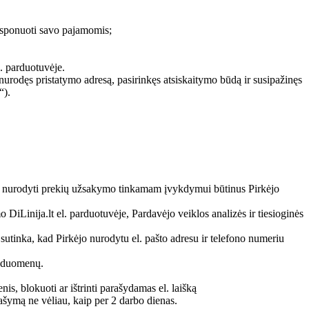
disponuoti savo pajamomis;
l. parduotuvėje.
nurodęs pristatymo adresą, pasirinkęs atsiskaitymo būdą ir susipažinęs
“).
ri nurodyti prekių užsakymo tinkamam įvykdymui būtinus Pirkėjo
Linija.lt el. parduotuvėje, Pardavėjo veiklos analizės ir tiesioginės
utinka, kad Pirkėjo nurodytu el. pašto adresu ir telefono numeriu
o duomenų.
is, blokuoti ar ištrinti parašydamas el. laišką
ymą ne vėliau, kaip per 2 darbo dienas.