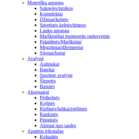
Moteriška apranga
Suknelės/tunikos
Komplektai
Džinsai/kelnės
Sportinės kelnės/timpos
Lauko apranga
Marškinėliai trumpomis rankovėmis
Palaidinės/Marškiniai
Megztiniai/džemperiai
Sijonai/šortai
Avalynė
Aulinukai
Bateliai
Sportinė avalynė
Šlepetės
Basutės
Aksesuarai
Pėdkelnės
Kojinės
Riešinės/šalikai/pirštinės
Rankinės
Piniginės
Akiniai nuo saulės
Apatinis trikotažas
Kelnaitės