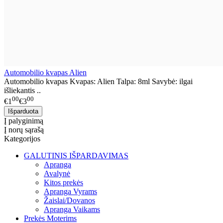
Automobilio kvapas Alien
Automobilio kvapas Kvapas: Alien Talpa: 8ml Savybė: ilgai
išliekantis ..
00
00
€1
€3
Į palyginimą
Į norų sąrašą
Kategorijos
GALUTINIS IŠPARDAVIMAS
Apranga
Avalynė
Kitos prekės
Apranga Vyrams
Žaislai/Dovanos
Apranga Vaikams
Prekės Moterims