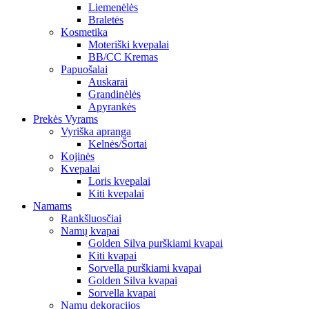
Liemenėlės
Braletės
Kosmetika
Moteriški kvepalai
BB/CC Kremas
Papuošalai
Auskarai
Grandinėlės
Apyrankės
Prekės Vyrams
Vyriška apranga
Kelnės/Šortai
Kojinės
Kvepalai
Loris kvepalai
Kiti kvepalai
Namams
Rankšluosčiai
Namų kvapai
Golden Silva purškiami kvapai
Kiti kvapai
Sorvella purškiami kvapai
Golden Silva kvapai
Sorvella kvapai
Namų dekoracijos