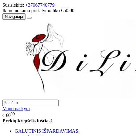
Susisiekite:
+37067740779
Iki nemokamo pristatymo liko €50.00
Navigacija
Mano paskyra
00
€0
0
Prekių krepšelis tuščias!
GALUTINIS IŠPARDAVIMAS