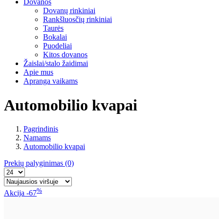
Dovanos
Dovanų rinkiniai
Rankšluosčių rinkiniai
Taurės
Bokalai
Puodeliai
Kitos dovanos
Žaislai/stalo žaidimai
Apie mus
Apranga vaikams
Automobilio kvapai
Pagrindinis
Namams
Automobilio kvapai
Prekių palyginimas
(0)
%
Akcija
-67