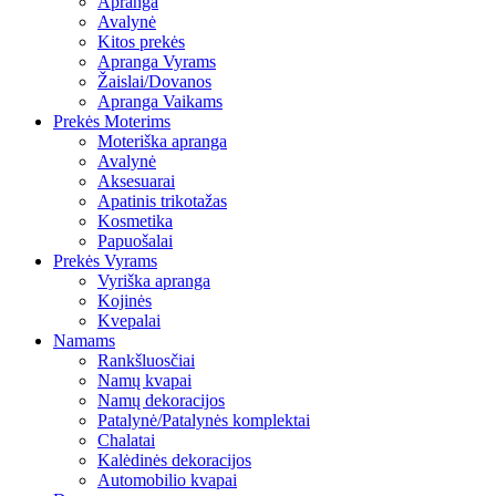
Apranga
Avalynė
Kitos prekės
Apranga Vyrams
Žaislai/Dovanos
Apranga Vaikams
Prekės Moterims
Moteriška apranga
Avalynė
Aksesuarai
Apatinis trikotažas
Kosmetika
Papuošalai
Prekės Vyrams
Vyriška apranga
Kojinės
Kvepalai
Namams
Rankšluosčiai
Namų kvapai
Namų dekoracijos
Patalynė/Patalynės komplektai
Chalatai
Kalėdinės dekoracijos
Automobilio kvapai