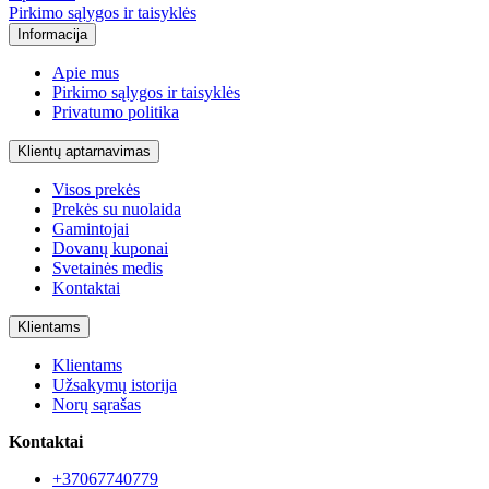
Pirkimo sąlygos ir taisyklės
Informacija
Apie mus
Pirkimo sąlygos ir taisyklės
Privatumo politika
Klientų aptarnavimas
Visos prekės
Prekės su nuolaida
Gamintojai
Dovanų kuponai
Svetainės medis
Kontaktai
Klientams
Klientams
Užsakymų istorija
Norų sąrašas
Kontaktai
+37067740779