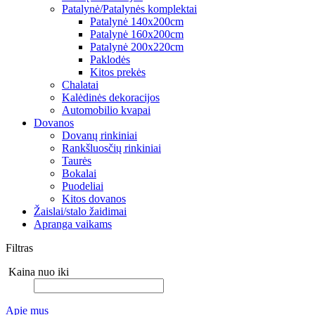
Patalynė/Patalynės komplektai
Patalynė 140x200cm
Patalynė 160x200cm
Patalynė 200x220cm
Paklodės
Kitos prekės
Chalatai
Kalėdinės dekoracijos
Automobilio kvapai
Dovanos
Dovanų rinkiniai
Rankšluosčių rinkiniai
Taurės
Bokalai
Puodeliai
Kitos dovanos
Žaislai/stalo žaidimai
Apranga vaikams
Filtras
Kaina nuo iki
Apie mus