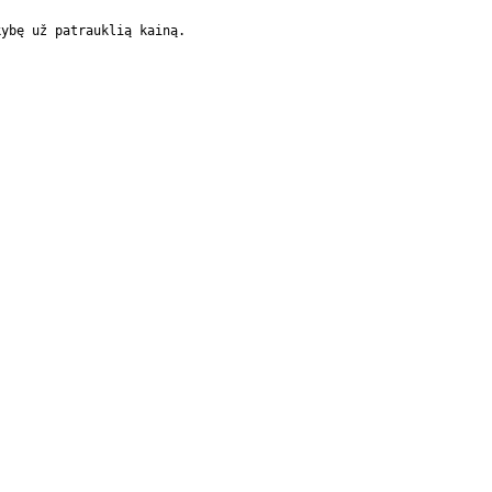
ybę už patrauklią kainą.