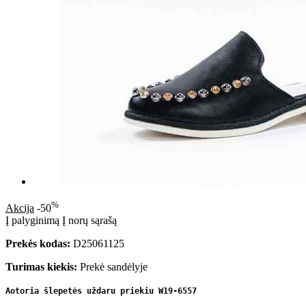
%
Akcija
-50
Į palyginimą
Į norų sąrašą
Prekės kodas:
D25061125
Turimas kiekis:
Prekė sandėlyje
Aotoria šlepetės uždaru priekiu W19-6557