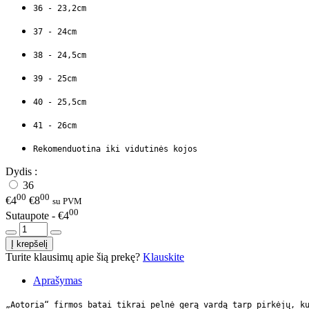
36 - 23,2cm
37 - 24cm
38 - 24,5cm
39 - 25cm
40 - 25,5cm
41 - 26cm
Rekomenduotina iki vidutinės kojos
Dydis :
36
00
00
€4
€8
su PVM
00
Sutaupote - €4
Turite klausimų apie šią prekę?
Klauskite
Aprašymas
„Aotoria“ firmos batai tikrai pelnė gerą vardą tarp pirkėjų, k