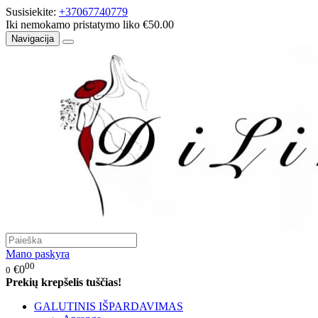
Susisiekite:
+37067740779
Iki nemokamo pristatymo liko €50.00
Navigacija
Mano paskyra
00
€0
0
Prekių krepšelis tuščias!
GALUTINIS IŠPARDAVIMAS