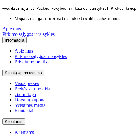
www.dilinija.lt
Puikus kokybės ir kainos santykis! Prekės kruop
Atspalviai gali minimaliai skirtis dėl apšvietimo.
Apie mus
Pirkimo sąlygos ir taisyklės
Informacija
Apie mus
Pirkimo sąlygos ir taisyklės
Privatumo politika
Klientų aptarnavimas
Visos prekės
Prekės su nuolaida
Gamintojai
Dovanų kuponai
Svetainės medis
Kontaktai
Klientams
Klientams