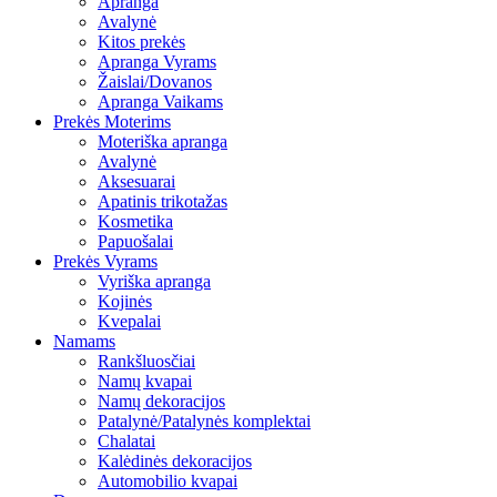
Apranga
Avalynė
Kitos prekės
Apranga Vyrams
Žaislai/Dovanos
Apranga Vaikams
Prekės Moterims
Moteriška apranga
Avalynė
Aksesuarai
Apatinis trikotažas
Kosmetika
Papuošalai
Prekės Vyrams
Vyriška apranga
Kojinės
Kvepalai
Namams
Rankšluosčiai
Namų kvapai
Namų dekoracijos
Patalynė/Patalynės komplektai
Chalatai
Kalėdinės dekoracijos
Automobilio kvapai