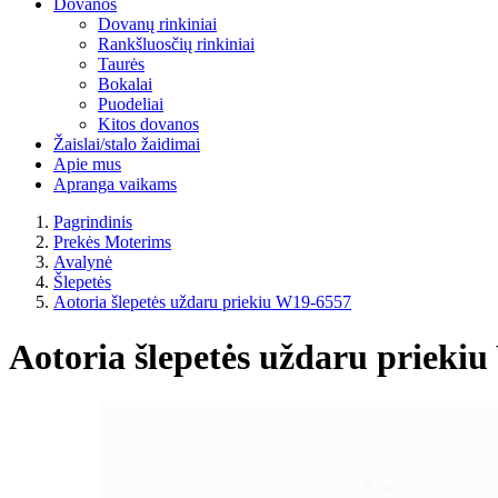
Dovanos
Dovanų rinkiniai
Rankšluosčių rinkiniai
Taurės
Bokalai
Puodeliai
Kitos dovanos
Žaislai/stalo žaidimai
Apie mus
Apranga vaikams
Pagrindinis
Prekės Moterims
Avalynė
Šlepetės
Aotoria šlepetės uždaru priekiu W19-6557
Aotoria šlepetės uždaru prieki