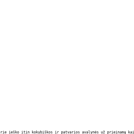
urie ieško itin kokybiškos ir patvarios avalynės už prieinamą ka