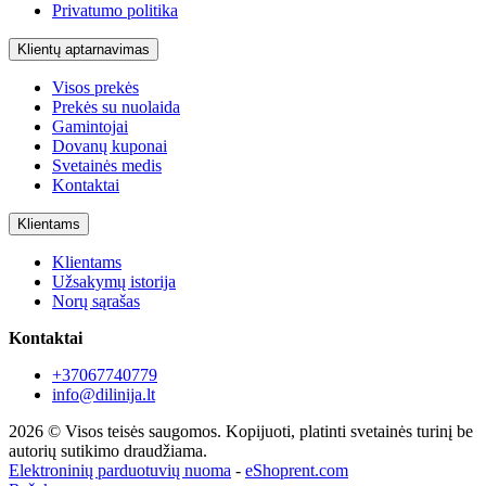
Privatumo politika
Klientų aptarnavimas
Visos prekės
Prekės su nuolaida
Gamintojai
Dovanų kuponai
Svetainės medis
Kontaktai
Klientams
Klientams
Užsakymų istorija
Norų sąrašas
Kontaktai
+37067740779
info@dilinija.lt
2026 © Visos teisės saugomos. Kopijuoti, platinti svetainės turinį be
autorių sutikimo draudžiama.
Elektroninių parduotuvių nuoma
-
eShoprent.com