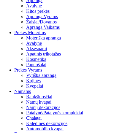
Apranga
Avalynė
Kitos prekės
Apranga Vyrams
Žaislai/Dovanos
Apranga Vaikams
Prekės Moterims
Moteriška apranga
Avalynė
Aksesuarai
Apatinis trikotažas
Kosmetika
Papuošalai
Prekės Vyrams
Vyriška apranga
Kojinės
Kvepalai
Namams
Rankšluosčiai
Namų kvapai
Namų dekoracijos
Patalynė/Patalynės komplektai
Chalatai
Kalėdinės dekoracijos
Automobilio kvapai