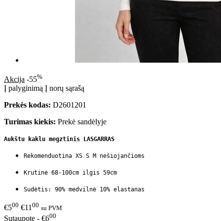
%
Akcija
-55
Į palyginimą
Į norų sąrašą
Prekės kodas:
D2601201
Turimas kiekis:
Prekė sandėlyje
Aukštu kaklu megztinis LASGARRAS
Rekomenduotina XS S M nešiojančioms
Krutinė 68-100cm ilgis 59cm
Sudėtis: 90% medvilnė 10
% elastanas
00
00
€5
€11
su PVM
00
Sutaupote - €6