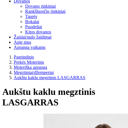
Dovanos
Dovanų rinkiniai
Rankšluosčių rinkiniai
Taurės
Bokalai
Puodeliai
Kitos dovanos
Žaislai/stalo žaidimai
Apie mus
Apranga vaikams
Pagrindinis
Prekės Moterims
Moteriška apranga
Megztiniai/džemperiai
Aukštu kaklu megztinis LASGARRAS
Aukštu kaklu megztinis
LASGARRAS