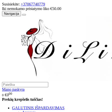
Susisiekite:
+37067740779
Iki nemokamo pristatymo liko €50.00
Navigacija
Mano paskyra
00
€0
0
Prekių krepšelis tuščias!
GALUTINIS IŠPARDAVIMAS