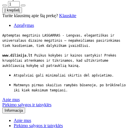
Turite klausimų apie šią prekę?
Klauskite
Aprašymas
Aptemptas megztinis LASGARRAS - Lengvas, elegantiškas ir
universalaus dizaino megztinis – nepakeičiamas pasirinkimas
tiek kasdieniam, tiek dalykiškam įvaizdžiui.
www.dilinija.lt
Puikus kokybės ir kainos santykis! Prekės
kruopščiai atrenkamos ir tikrinamos, kad užtikrintume
aukščiausią kokybę už patrauklią kainą.
Atspalviai gali minimaliai skirtis dėl apšvietimo.
Matmenys pirmas skaičius ramybės būsenoje, po brūkšnelio
iki kiek maksimum tempiasi.
Apie mus
Pirkimo sąlygos ir taisyklės
Informacija
Apie mus
Pirkimo sąlygos ir taisyklės