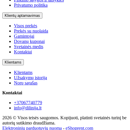
Privatumo politika
Klientų aptarnavimas
Visos prekės
Prekės su nuolaida
Gamintojai
Dovanų kuponai
Svetainės medis
Kontaktai
Klientams
Klientams
Užsakymų istorija
Norų sąrašas
Kontaktai
+37067740779
info@dilinija.lt
2026 © Visos teisės saugomos. Kopijuoti, platinti svetainės turinį be
autorių sutikimo draudžiama.
Elektroninių parduotuvių nuoma
-
eShoprent.com