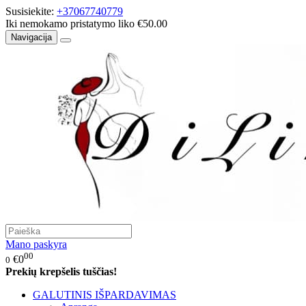
Susisiekite:
+37067740779
Iki nemokamo pristatymo liko €50.00
Navigacija
Mano paskyra
00
€0
0
Prekių krepšelis tuščias!
GALUTINIS IŠPARDAVIMAS