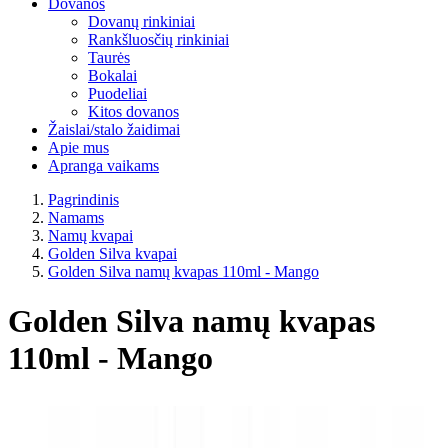
Dovanos
Dovanų rinkiniai
Rankšluosčių rinkiniai
Taurės
Bokalai
Puodeliai
Kitos dovanos
Žaislai/stalo žaidimai
Apie mus
Apranga vaikams
Pagrindinis
Namams
Namų kvapai
Golden Silva kvapai
Golden Silva namų kvapas 110ml - Mango
Golden Silva namų kvapas
110ml - Mango