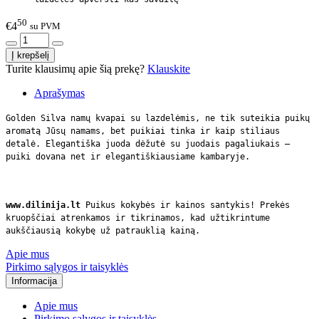
50
€4
su PVM
Turite klausimų apie šią prekę?
Klauskite
Aprašymas
Golden Silva namų kvapai su lazdelėmis, ne tik suteikia puikų
aromatą Jūsų namams, bet puikiai tinka ir kaip stiliaus
detalė. Elegantiška juoda dėžutė su juodais pagaliukais –
puiki dovana net ir elegantiškiausiame kambaryje.
www.dilinija.lt
Puikus kokybės ir kainos santykis! Prekės
kruopščiai atrenkamos ir tikrinamos, kad užtikrintume
aukščiausią kokybę už patrauklią kainą.
Apie mus
Pirkimo sąlygos ir taisyklės
Informacija
Apie mus
Pirkimo sąlygos ir taisyklės