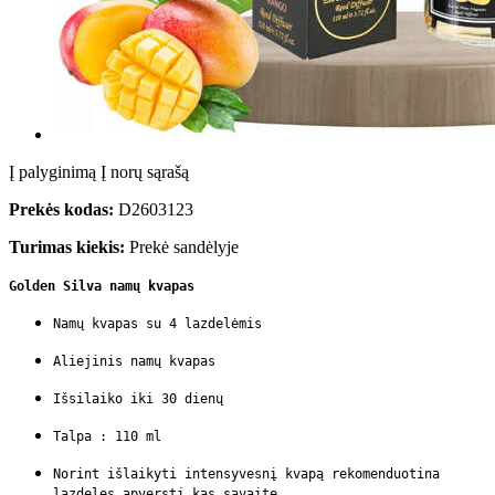
Į palyginimą
Į norų sąrašą
Prekės kodas:
D2603123
Turimas kiekis:
Prekė sandėlyje
Golden Silva namų kvapas
Namų kvapas su 4 lazdelėmis
Aliejinis namų kvapas
Išsilaiko iki 30 dienų
Talpa : 110 ml
Norint išlaikyti intensyvesnį kvapą rekomenduotina
lazdeles apversti kas savaitę