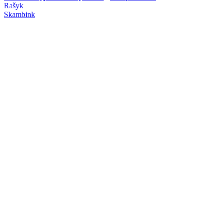
Rašyk
Skambink