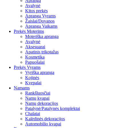
Apranga
Avalynė
Kitos prekės
Apranga Vyrams
Žaislai/Dovanos
Apranga Vaikams
Prekės Moterims
Moteriška apranga
Avalynė
Aksesuarai
Apatinis trikotažas
Kosmetika
Papuošalai
Prekės Vyrams
Vyriška apranga
Kojinės
Kvepalai
Namams
Rankšluosčiai
Namų kvapai
Namų dekoracijos
Patalynė/Patalynės komplektai
Chalatai
Kalėdinės dekoracijos
Automobilio kvapai