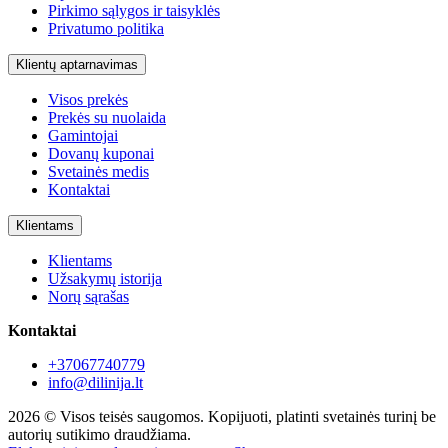
Pirkimo sąlygos ir taisyklės
Privatumo politika
Klientų aptarnavimas
Visos prekės
Prekės su nuolaida
Gamintojai
Dovanų kuponai
Svetainės medis
Kontaktai
Klientams
Klientams
Užsakymų istorija
Norų sąrašas
Kontaktai
+37067740779
info@dilinija.lt
2026 © Visos teisės saugomos. Kopijuoti, platinti svetainės turinį be
autorių sutikimo draudžiama.