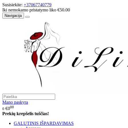
Susisiekite:
+37067740779
Iki nemokamo pristatymo liko €50.00
Navigacija
Mano paskyra
00
€0
0
Prekių krepšelis tuščias!
GALUTINIS IŠPARDAVIMAS