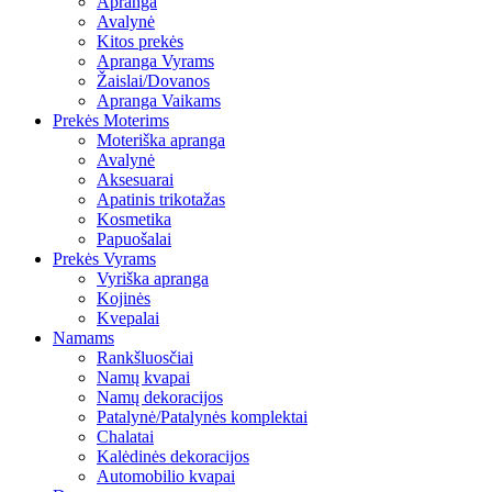
Apranga
Avalynė
Kitos prekės
Apranga Vyrams
Žaislai/Dovanos
Apranga Vaikams
Prekės Moterims
Moteriška apranga
Avalynė
Aksesuarai
Apatinis trikotažas
Kosmetika
Papuošalai
Prekės Vyrams
Vyriška apranga
Kojinės
Kvepalai
Namams
Rankšluosčiai
Namų kvapai
Namų dekoracijos
Patalynė/Patalynės komplektai
Chalatai
Kalėdinės dekoracijos
Automobilio kvapai