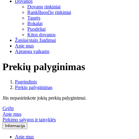
Dovanos
Dovanų rinkiniai
Rankšluosčių rinkiniai
Taurės
Bokalai
Puodeliai
Kitos dovanos
Žaislai/stalo žaidimai
Apie mus
Apranga vaikams
Prekių palyginimas
Pagrindinis
Prekių palyginimas
Jūs nepasirinkote jokių prekių palyginimui.
Grįžti
Apie mus
Pirkimo sąlygos ir taisyklės
Informacija
Apie mus