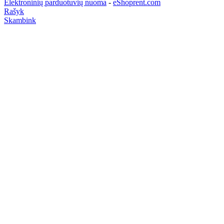
Elektroninių parduotuvių nuoma
-
eShoprent.com
Rašyk
Skambink