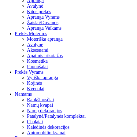
Apranga
Avalynė
Kitos prekės
Apranga Vyrams
Žaislai/Dovanos
Apranga Vaikams
Prekės Moterims
Moteriška apranga
Avalynė
Aksesuarai
Apatinis trikotažas
Kosmetika
Papuošalai
Prekės Vyrams
Vyriška apranga
Kojinės
Kvepalai
Namams
Rankšluosčiai
Namų kvapai
Namų dekoracijos
Patalynė/Patalynės komplektai
Chalatai
Kalėdinės dekoracijos
Automobilio kvapai