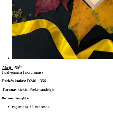
%
Akcija
-50
Į palyginimą
Į norų sąrašą
Prekės kodas:
D24011356
Turimas kiekis:
Prekė sandėlyje
Medinė taupyklė
Pagaminta iš medienos.