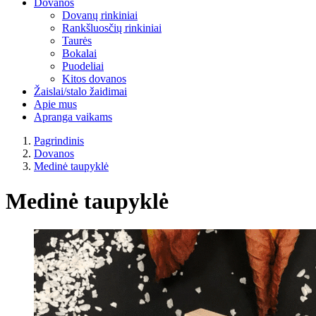
Dovanos
Dovanų rinkiniai
Rankšluosčių rinkiniai
Taurės
Bokalai
Puodeliai
Kitos dovanos
Žaislai/stalo žaidimai
Apie mus
Apranga vaikams
Pagrindinis
Dovanos
Medinė taupyklė
Medinė taupyklė