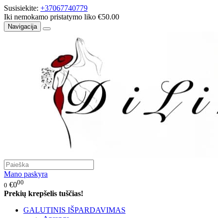
Susisiekite:
+37067740779
Iki nemokamo pristatymo liko €50.00
Navigacija
Mano paskyra
00
€0
0
Prekių krepšelis tuščias!
GALUTINIS IŠPARDAVIMAS