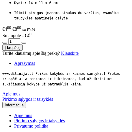
Dydis: 14 x 11 x 6 cm
Išimti pinigus įmanoma atsukus du varžtus, esančius
taupyklės apatinėje dalyje
00
00
€4
€8
su PVM
00
Sutaupote - €4
Turite klausimų apie šią prekę?
Klauskite
Aprašymas
www.dilinija.lt
Puikus kokybės ir kainos santykis! Prekės
kruopščiai atrenkamos ir tikrinamos, kad užtikrintume
aukščiausią kokybę už patrauklią kainą.
Apie mus
Pirkimo sąlygos ir taisyklės
Informacija
Apie mus
Pirkimo sąlygos ir taisyklės
Privatumo politika