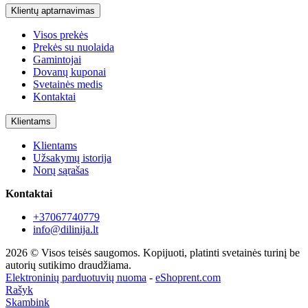
Klientų aptarnavimas
Visos prekės
Prekės su nuolaida
Gamintojai
Dovanų kuponai
Svetainės medis
Kontaktai
Klientams
Klientams
Užsakymų istorija
Norų sąrašas
Kontaktai
+37067740779
info@dilinija.lt
2026 © Visos teisės saugomos. Kopijuoti, platinti svetainės turinį be
autorių sutikimo draudžiama.
Elektroninių parduotuvių nuoma
-
eShoprent.com
Rašyk
Skambink