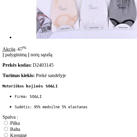
%
Akcija
-67
Į palyginimą
Į norų sąrašą
Prekės kodas:
D2403145
Turimas kiekis:
Prekė sandėlyje
kojinės SO&LI
Moteriškos
SO&LI
Firma:
Sudėtis: 95% medvilnė 5% elastanas
Spalva :
Pilka
Balta
Kreminė