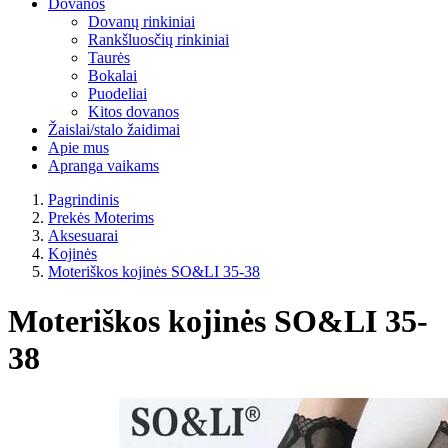
Dovanos
Dovanų rinkiniai
Rankšluosčių rinkiniai
Taurės
Bokalai
Puodeliai
Kitos dovanos
Žaislai/stalo žaidimai
Apie mus
Apranga vaikams
Pagrindinis
Prekės Moterims
Aksesuarai
Kojinės
Moteriškos kojinės SO&LI 35-38
Moteriškos kojinės SO&LI 35-
38