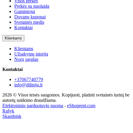
Visos prekės
Prekės su nuolaida
Gamintojai
Dovanų kuponai
Svetainės medis
Kontaktai
Klientams
Klientams
Užsakymų istorija
Norų sąrašas
Kontaktai
+37067740779
info@dilinija.lt
2026 © Visos teisės saugomos. Kopijuoti, platinti svetainės turinį be
autorių sutikimo draudžiama.
Elektroninių parduotuvių nuoma
-
eShoprent.com
Rašyk
Skambink