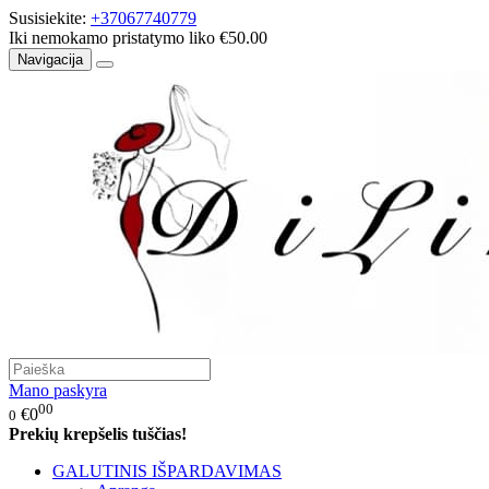
Susisiekite:
+37067740779
Iki nemokamo pristatymo liko €50.00
Navigacija
Mano paskyra
00
€0
0
Prekių krepšelis tuščias!
GALUTINIS IŠPARDAVIMAS