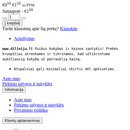
50
50
€0
€1
su PVM
00
Sutaupote - €1
Turite klausimų apie šią prekę?
Klauskite
Aprašymas
www.dilinija.lt
Puikus kokybės ir kainos santykis! Prekės
kruopščiai atrenkamos ir tikrinamos, kad užtikrintume
aukščiausią kokybę už patrauklią kainą.
Atspalviai gali minimaliai skirtis dėl apšvietimo.
Apie mus
Pirkimo sąlygos ir taisyklės
Informacija
Apie mus
Pirkimo sąlygos ir taisyklės
Privatumo politika
Klientų aptarnavimas