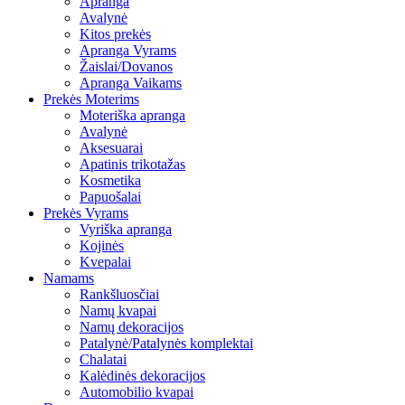
Apranga
Avalynė
Kitos prekės
Apranga Vyrams
Žaislai/Dovanos
Apranga Vaikams
Prekės Moterims
Moteriška apranga
Avalynė
Aksesuarai
Apatinis trikotažas
Kosmetika
Papuošalai
Prekės Vyrams
Vyriška apranga
Kojinės
Kvepalai
Namams
Rankšluosčiai
Namų kvapai
Namų dekoracijos
Patalynė/Patalynės komplektai
Chalatai
Kalėdinės dekoracijos
Automobilio kvapai