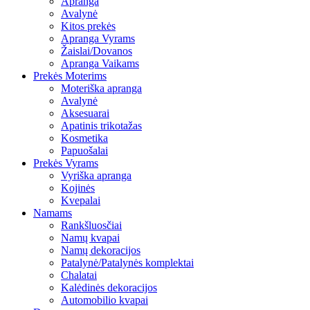
Apranga
Avalynė
Kitos prekės
Apranga Vyrams
Žaislai/Dovanos
Apranga Vaikams
Prekės Moterims
Moteriška apranga
Avalynė
Aksesuarai
Apatinis trikotažas
Kosmetika
Papuošalai
Prekės Vyrams
Vyriška apranga
Kojinės
Kvepalai
Namams
Rankšluosčiai
Namų kvapai
Namų dekoracijos
Patalynė/Patalynės komplektai
Chalatai
Kalėdinės dekoracijos
Automobilio kvapai