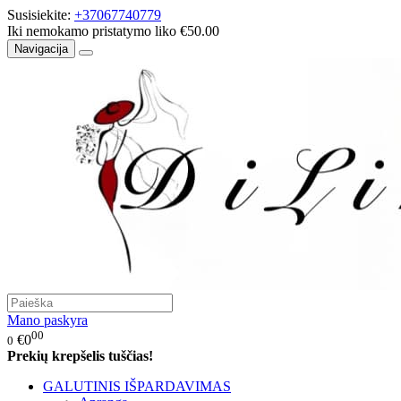
Susisiekite:
+37067740779
Iki nemokamo pristatymo liko €50.00
Navigacija
Mano paskyra
00
€0
0
Prekių krepšelis tuščias!
GALUTINIS IŠPARDAVIMAS