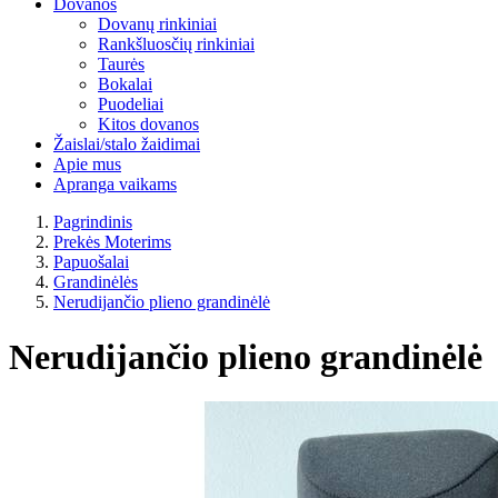
Dovanos
Dovanų rinkiniai
Rankšluosčių rinkiniai
Taurės
Bokalai
Puodeliai
Kitos dovanos
Žaislai/stalo žaidimai
Apie mus
Apranga vaikams
Pagrindinis
Prekės Moterims
Papuošalai
Grandinėlės
Nerudijančio plieno grandinėlė
Nerudijančio plieno grandinėlė