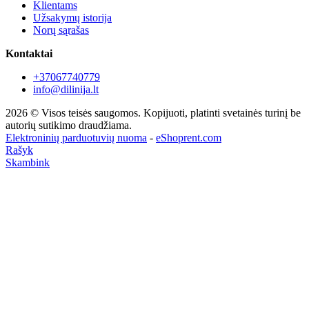
Klientams
Užsakymų istorija
Norų sąrašas
Kontaktai
+37067740779
info@dilinija.lt
2026 © Visos teisės saugomos. Kopijuoti, platinti svetainės turinį be
autorių sutikimo draudžiama.
Elektroninių parduotuvių nuoma
-
eShoprent.com
Rašyk
Skambink