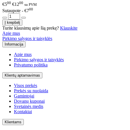
00
00
€5
€12
su PVM
00
Sutaupote - €7
Turite klausimų apie šią prekę?
Klauskite
Apie mus
Pirkimo sąlygos ir taisyklės
Informacija
Apie mus
Pirkimo sąlygos ir taisyklės
Privatumo politika
Klientų aptarnavimas
Visos prekės
Prekės su nuolaida
Gamintojai
Dovanų kuponai
Svetainės medis
Kontaktai
Klientams