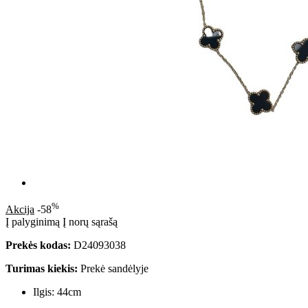
%
Akcija
-58
Į palyginimą
Į norų sąrašą
Prekės kodas:
D24093038
Turimas kiekis:
Prekė sandėlyje
Ilgis: 44cm