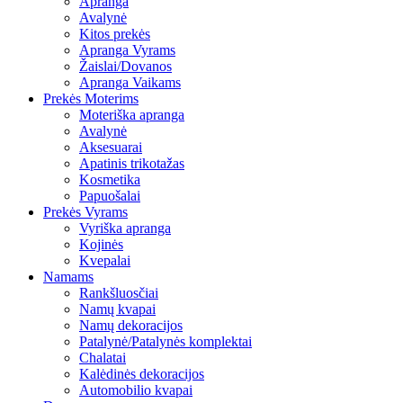
Apranga
Avalynė
Kitos prekės
Apranga Vyrams
Žaislai/Dovanos
Apranga Vaikams
Prekės Moterims
Moteriška apranga
Avalynė
Aksesuarai
Apatinis trikotažas
Kosmetika
Papuošalai
Prekės Vyrams
Vyriška apranga
Kojinės
Kvepalai
Namams
Rankšluosčiai
Namų kvapai
Namų dekoracijos
Patalynė/Patalynės komplektai
Chalatai
Kalėdinės dekoracijos
Automobilio kvapai