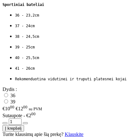
Sportiniai bateliai
36 - 23,2cm
37 - 24cm
38 - 24,5cm
39 - 25cm
40 - 25,5cm
41 - 26cm
Rekomenduotina vidutinei ir truputi platesnei kojai
Dydis :
36
39
00
00
€10
€12
su PVM
00
Sutaupote - €2
Turite klausimų apie šią prekę?
Klauskite