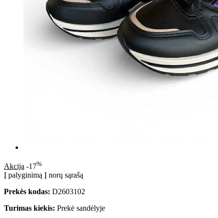
%
Akcija
-17
Į palyginimą
Į norų sąrašą
Prekės kodas:
D2603102
Turimas kiekis:
Prekė sandėlyje