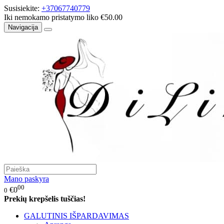
Susisiekite:
+37067740779
Iki nemokamo pristatymo liko €50.00
Navigacija
Mano paskyra
00
€0
0
Prekių krepšelis tuščias!
GALUTINIS IŠPARDAVIMAS