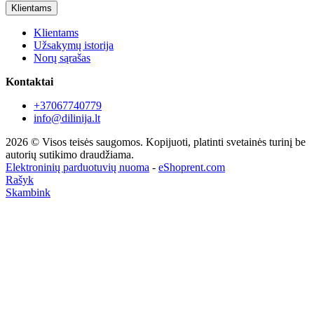
Klientams
Klientams
Užsakymų istorija
Norų sąrašas
Kontaktai
+37067740779
info@dilinija.lt
2026 © Visos teisės saugomos. Kopijuoti, platinti svetainės turinį be
autorių sutikimo draudžiama.
Elektroninių parduotuvių nuoma
-
eShoprent.com
Rašyk
Skambink