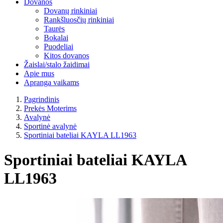
Dovanos
Dovanų rinkiniai
Rankšluosčių rinkiniai
Taurės
Bokalai
Puodeliai
Kitos dovanos
Žaislai/stalo žaidimai
Apie mus
Apranga vaikams
Pagrindinis
Prekės Moterims
Avalynė
Sportinė avalynė
Sportiniai bateliai KAYLA LL1963
Sportiniai bateliai KAYLA
LL1963