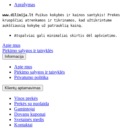
Aprašymas
www.dilinija.lt
Puikus kokybės ir kainos santykis! Prekės
kruopščiai atrenkamos ir tikrinamos, kad užtikrintume
aukščiausią kokybę už patrauklią kainą.
Atspalviai gali minimaliai skirtis dėl apšvietimo.
Apie mus
Pirkimo sąlygos ir taisyklės
Informacija
Apie mus
Pirkimo sąlygos ir taisyklės
Privatumo politika
Klientų aptarnavimas
Visos prekės
Prekės su nuolaida
Gamintojai
Dovanų kuponai
Svetainės medis
Kontaktai