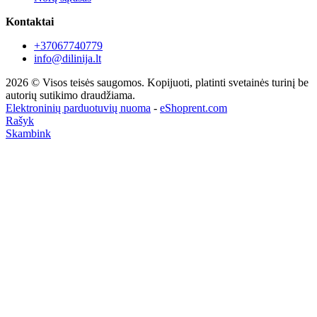
Kontaktai
+37067740779
info@dilinija.lt
2026 © Visos teisės saugomos. Kopijuoti, platinti svetainės turinį be
autorių sutikimo draudžiama.
Elektroninių parduotuvių nuoma
-
eShoprent.com
Rašyk
Skambink