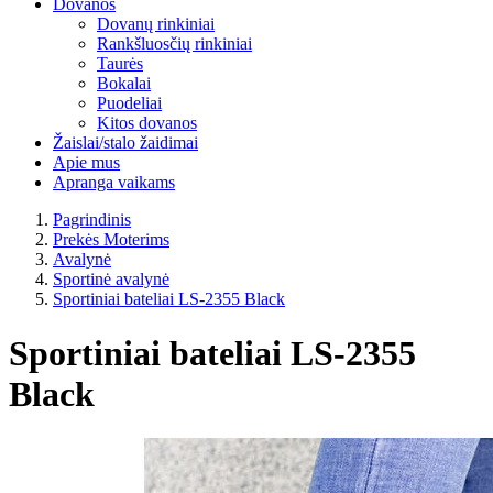
Dovanos
Dovanų rinkiniai
Rankšluosčių rinkiniai
Taurės
Bokalai
Puodeliai
Kitos dovanos
Žaislai/stalo žaidimai
Apie mus
Apranga vaikams
Pagrindinis
Prekės Moterims
Avalynė
Sportinė avalynė
Sportiniai bateliai LS-2355 Black
Sportiniai bateliai LS-2355
Black