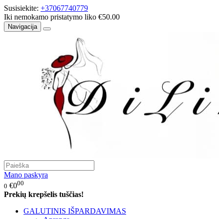
Susisiekite:
+37067740779
Iki nemokamo pristatymo liko €50.00
Navigacija
Mano paskyra
00
€0
0
Prekių krepšelis tuščias!
GALUTINIS IŠPARDAVIMAS