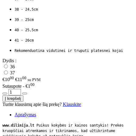
38 - 24,5cm
39 - 25cm
40 - 25,5cm
41 - 26cm
Rekomenduotina vidutinei ir truputi platesnei kojai
Dydis :
36
37
00
00
€10
€11
su PVM
00
Sutaupote - €1
Turite klausimų apie šią prekę?
Klauskite
Aprašymas
www.dilinija.lt
Puikus kokybės ir kainos santykis! Prekės
kruopščiai atrenkamos ir tikrinamos, kad užtikrintume