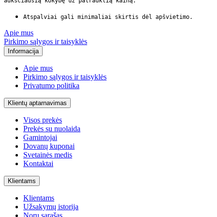
aukščiausią kokybę už patrauklią kainą.
Atspalviai gali minimaliai skirtis dėl apšvietimo.
Apie mus
Pirkimo sąlygos ir taisyklės
Informacija
Apie mus
Pirkimo sąlygos ir taisyklės
Privatumo politika
Klientų aptarnavimas
Visos prekės
Prekės su nuolaida
Gamintojai
Dovanų kuponai
Svetainės medis
Kontaktai
Klientams
Klientams
Užsakymų istorija
Norų sąrašas