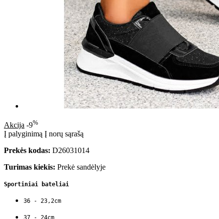
%
Akcija
-9
Į palyginimą
Į norų sąrašą
Prekės kodas:
D26031014
Turimas kiekis:
Prekė sandėlyje
Sportiniai bateliai
36 - 23,2cm
37 - 24cm