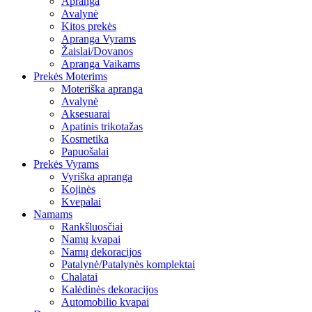
Apranga
Avalynė
Kitos prekės
Apranga Vyrams
Žaislai/Dovanos
Apranga Vaikams
Prekės Moterims
Moteriška apranga
Avalynė
Aksesuarai
Apatinis trikotažas
Kosmetika
Papuošalai
Prekės Vyrams
Vyriška apranga
Kojinės
Kvepalai
Namams
Rankšluosčiai
Namų kvapai
Namų dekoracijos
Patalynė/Patalynės komplektai
Chalatai
Kalėdinės dekoracijos
Automobilio kvapai