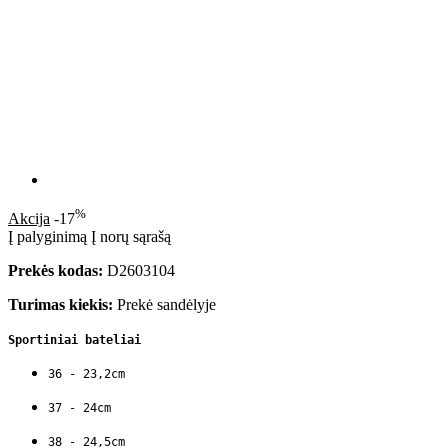
%
Akcija
-17
Į palyginimą
Į norų sąrašą
Prekės kodas:
D2603104
Turimas kiekis:
Prekė sandėlyje
Sportiniai bateliai
36 - 23,2cm
37 - 24cm
38 - 24,5cm