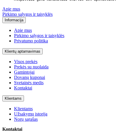
Apie mus
Pirkimo sąlygos ir taisyklės
Informacija
Apie mus
Pirkimo sąlygos ir taisyklės
Privatumo politika
Klientų aptarnavimas
Visos prekės
Prekės su nuolaida
Gamintojai
Dovanų kuponai
Svetainės medis
Kontaktai
Klientams
Klientams
Užsakymų istorija
Norų sąrašas
Kontaktai