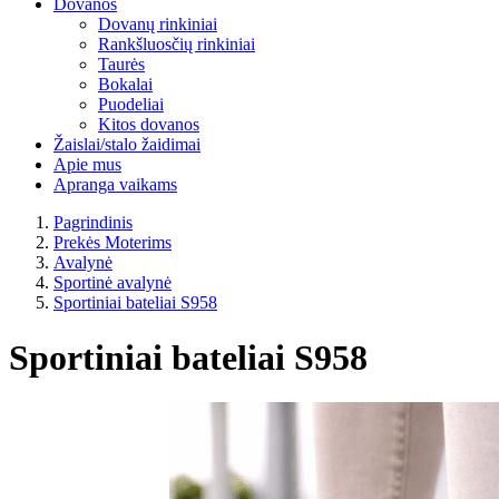
Dovanos
Dovanų rinkiniai
Rankšluosčių rinkiniai
Taurės
Bokalai
Puodeliai
Kitos dovanos
Žaislai/stalo žaidimai
Apie mus
Apranga vaikams
Pagrindinis
Prekės Moterims
Avalynė
Sportinė avalynė
Sportiniai bateliai S958
Sportiniai bateliai S958