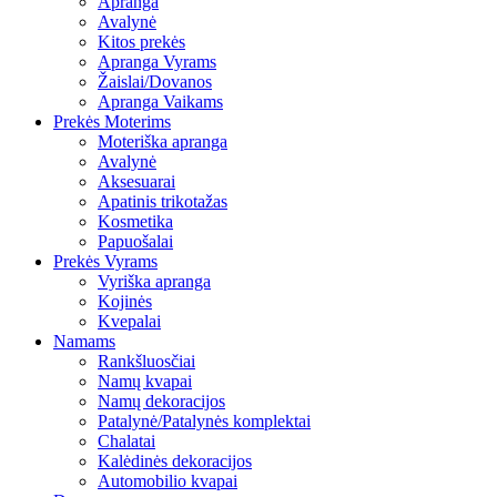
Apranga
Avalynė
Kitos prekės
Apranga Vyrams
Žaislai/Dovanos
Apranga Vaikams
Prekės Moterims
Moteriška apranga
Avalynė
Aksesuarai
Apatinis trikotažas
Kosmetika
Papuošalai
Prekės Vyrams
Vyriška apranga
Kojinės
Kvepalai
Namams
Rankšluosčiai
Namų kvapai
Namų dekoracijos
Patalynė/Patalynės komplektai
Chalatai
Kalėdinės dekoracijos
Automobilio kvapai