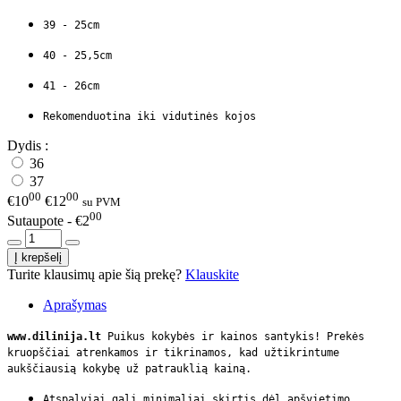
39 - 25cm
40 - 25,5cm
41 - 26cm
Rekomenduotina iki vidutinės kojos
Dydis :
36
37
00
00
€10
€12
su PVM
00
Sutaupote - €2
Turite klausimų apie šią prekę?
Klauskite
Aprašymas
www.dilinija.lt
Puikus kokybės ir kainos santykis! Prekės
kruopščiai atrenkamos ir tikrinamos, kad užtikrintume
aukščiausią kokybę už patrauklią kainą.
Atspalviai gali minimaliai skirtis dėl apšvietimo.