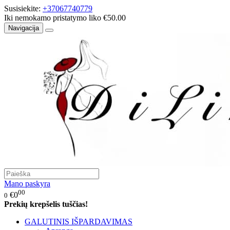
Susisiekite:
+37067740779
Iki nemokamo pristatymo liko €50.00
Navigacija
Mano paskyra
00
€0
0
Prekių krepšelis tuščias!
GALUTINIS IŠPARDAVIMAS