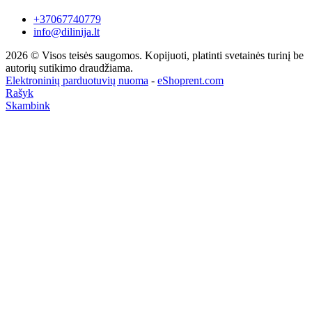
+37067740779
info@dilinija.lt
2026 © Visos teisės saugomos. Kopijuoti, platinti svetainės turinį be
autorių sutikimo draudžiama.
Elektroninių parduotuvių nuoma
-
eShoprent.com
Rašyk
Skambink