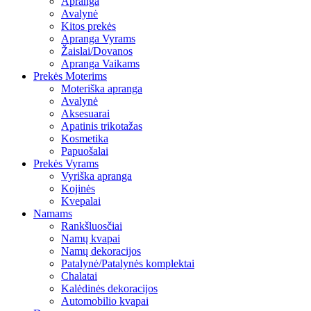
Apranga
Avalynė
Kitos prekės
Apranga Vyrams
Žaislai/Dovanos
Apranga Vaikams
Prekės Moterims
Moteriška apranga
Avalynė
Aksesuarai
Apatinis trikotažas
Kosmetika
Papuošalai
Prekės Vyrams
Vyriška apranga
Kojinės
Kvepalai
Namams
Rankšluosčiai
Namų kvapai
Namų dekoracijos
Patalynė/Patalynės komplektai
Chalatai
Kalėdinės dekoracijos
Automobilio kvapai