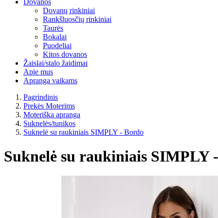
Dovanos
Dovanų rinkiniai
Rankšluosčių rinkiniai
Taurės
Bokalai
Puodeliai
Kitos dovanos
Žaislai/stalo žaidimai
Apie mus
Apranga vaikams
Pagrindinis
Prekės Moterims
Moteriška apranga
Suknelės/tunikos
Suknelė su raukiniais SIMPLY - Bordo
Suknelė su raukiniais SIMPLY 