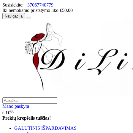
Susisiekite:
+37067740779
Iki nemokamo pristatymo liko €50.00
Navigacija
Mano paskyra
00
€0
0
Prekių krepšelis tuščias!
GALUTINIS IŠPARDAVIMAS