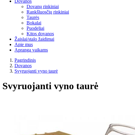
Dovanos
Dovanų rinkiniai
Rankšluosčių rinkiniai
Taurės
Bokalai
Puodeliai
Kitos dovanos
Žaislai/stalo žaidimai
Apie mus
Apranga vaikams
Pagrindinis
Dovanos
Svyruojanti vyno taurė
Svyruojanti vyno taurė