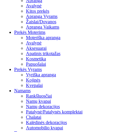
Apranga
Avalynė
Kitos prekės
Apranga Vyrams
Žaislai/Dovanos
Apranga Vaikams
Prekės Moterims
Moteriška apranga
Avalynė
Aksesuarai
Apatinis trikotažas
Kosmetika
Papuošalai
Prekės Vyrams
Vyriška apranga
Kojinės
Kvepalai
Namams
Rankšluosčiai
Namų kvapai
Namų dekoracijos
Patalynė/Patalynės komplektai
Chalatai
Kalėdinės dekoracijos
Automobilio kvapai