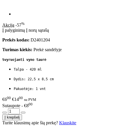
%
Akcija
-57
Į palyginimą
Į norų sąrašą
Prekės kodas:
D2401204
Turimas kiekis:
Prekė sandėlyje
Svyruojanti vyno taurė
Talpa - 420 ml
Dydis: 22,5 x 8,5 cm
Pakuotėje: 1 vnt
00
00
€6
€14
su PVM
00
Sutaupote - €8
Turite klausimų apie šią prekę?
Klauskite