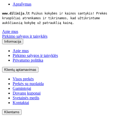
Aprašymas
www.dilinija.lt
Puikus kokybės ir kainos santykis! Prekės
kruopščiai atrenkamos ir tikrinamos, kad užtikrintume
aukščiausią kokybę už patrauklią kainą.
Apie mus
Pirkimo sąlygos ir taisyklės
Informacija
Apie mus
Pirkimo sąlygos ir taisyklės
Privatumo politika
Klientų aptarnavimas
Visos prekės
Prekės su nuolaida
Gamintojai
Dovanų kuponai
Svetainės medis
Kontaktai
Klientams