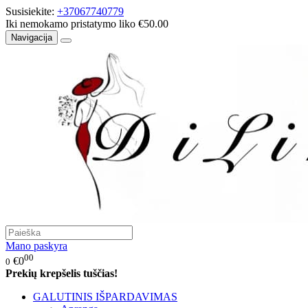
Susisiekite:
+37067740779
Iki nemokamo pristatymo liko €50.00
Navigacija
Mano paskyra
00
€0
0
Prekių krepšelis tuščias!
GALUTINIS IŠPARDAVIMAS