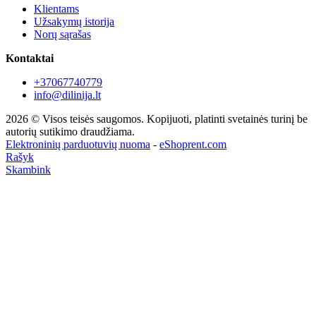
Klientams
Užsakymų istorija
Norų sąrašas
Kontaktai
+37067740779
info@dilinija.lt
2026 © Visos teisės saugomos. Kopijuoti, platinti svetainės turinį be
autorių sutikimo draudžiama.
Elektroninių parduotuvių nuoma
-
eShoprent.com
Rašyk
Skambink