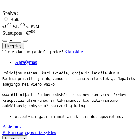
Spalva :
Balta
00
00
€6
€13
su PVM
00
Sutaupote - €7
Turite klausimų apie šią prekę?
Klauskite
Aprašymas
Policijos mašina, kuri šviečia, groja ir leidžia dūmus.
Reikia pripilti į vidų vandens ir pamatysite efektą. Nepaliks
abėjingo nei vieno vaiko!
www.dilinija.lt
Puikus kokybės ir kainos santykis! Prekės
kruopščiai atrenkamos ir tikrinamos, kad užtikrintume
aukščiausią kokybę už patrauklią kainą.
Atspalviai gali minimaliai skirtis dėl apšvietimo.
Apie mus
Pirkimo sąlygos ir taisyklės
Informacija