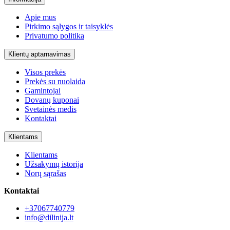
Apie mus
Pirkimo sąlygos ir taisyklės
Privatumo politika
Klientų aptarnavimas
Visos prekės
Prekės su nuolaida
Gamintojai
Dovanų kuponai
Svetainės medis
Kontaktai
Klientams
Klientams
Užsakymų istorija
Norų sąrašas
Kontaktai
+37067740779
info@dilinija.lt