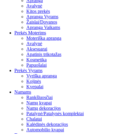
Apranga
Avalynė
Kitos prekės
Apranga Vyrams
Žaislai/Dovanos
Apranga Vaikams
Prekės Moterims
Moteriška apranga
Avalynė
Aksesuarai
Apatinis trikotažas
Kosmetika
Papuošalai
Prekės Vyrams
Vyriška apranga
Kojinės
Kvepalai
Namams
Rankšluosčiai
Namų kvapai
Namų dekoracijos
Patalynė/Patalynės komplektai
Chalatai
Kalėdinės dekoracijos
Automobilio kvapai