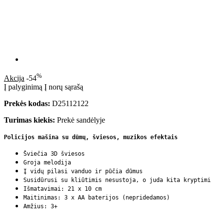
%
Akcija
-54
Į palyginimą
Į norų sąrašą
Prekės kodas:
D25112122
Turimas kiekis:
Prekė sandėlyje
Policijos mašina su dūmų, šviesos, muzikos efektais
Šviečia 3D šviesos
Groja melodija
Į vidų pilasi vanduo ir pūčia dūmus
Susidūrusi su kliūtimis nesustoja, o juda kita kryptimi
Išmatavimai: 21 x 10 cm
Maitinimas: 3 x AA baterijos (nepridedamos)
Amžius: 3+