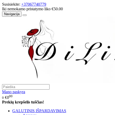
Susisiekite:
+37067740779
Iki nemokamo pristatymo liko €50.00
Navigacija
Mano paskyra
00
€0
0
Prekių krepšelis tuščias!
GALUTINIS IŠPARDAVIMAS