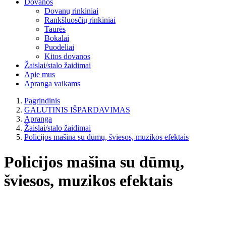
Dovanos
Dovanų rinkiniai
Rankšluosčių rinkiniai
Taurės
Bokalai
Puodeliai
Kitos dovanos
Žaislai/stalo žaidimai
Apie mus
Apranga vaikams
Pagrindinis
GALUTINIS IŠPARDAVIMAS
Apranga
Žaislai/stalo žaidimai
Policijos mašina su dūmų, šviesos, muzikos efektais
Policijos mašina su dūmų,
šviesos, muzikos efektais