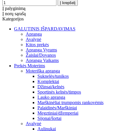
Į palyginimą
Į norų sąrašą
Kategorijos
GALUTINIS IŠPARDAVIMAS
Apranga
Avalynė
Kitos prekės
Apranga Vyrams
Žaislai/Dovanos
Apranga Vaikams
Prekės Moterims
Moteriška apranga
Suknelės/tunikos
Komplektai
Džinsai/kelnės
Sportinės kelnės/timpos
Lauko apranga
Marškinėliai trumpomis rankovėmis
Palaidinės/Marškiniai
Megztiniai/džemperiai
Sijonai/šortai
Avalynė
Aulinukai