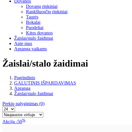
Dovanos
Dovanų rinkiniai
Rankšluosčių rinkiniai
Taurės
Bokalai
Puodeliai
Kitos dovanos
Žaislai/stalo žaidimai
Apie mus
Apranga vaikams
Žaislai/stalo žaidimai
Pagrindinis
GALUTINIS IŠPARDAVIMAS
Apranga
Žaislai/stalo žaidimai
Prekių palyginimas
(0)
%
Akcija
-50