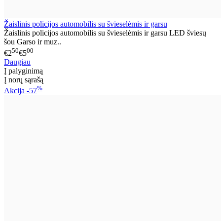
Žaislinis policijos automobilis su švieselėmis ir garsu
Žaislinis policijos automobilis su švieselėmis ir garsu LED šviesų
šou Garso ir muz..
50
00
€2
€5
Daugiau
Į palyginimą
Į norų sąrašą
%
Akcija
-57