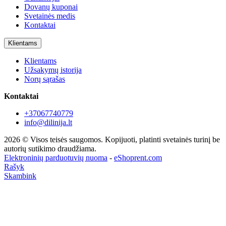
Dovanų kuponai
Svetainės medis
Kontaktai
Klientams
Klientams
Užsakymų istorija
Norų sąrašas
Kontaktai
+37067740779
info@dilinija.lt
2026 © Visos teisės saugomos. Kopijuoti, platinti svetainės turinį be
autorių sutikimo draudžiama.
Elektroninių parduotuvių nuoma
-
eShoprent.com
Rašyk
Skambink