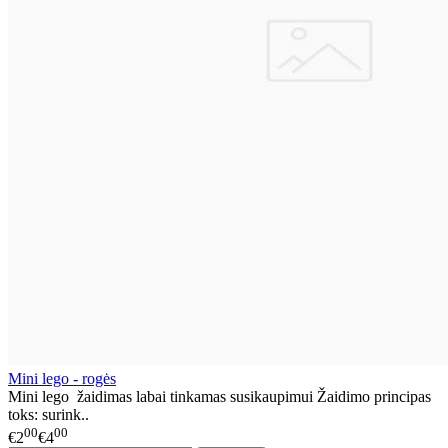
Mini lego - rogės
Mini lego žaidimas labai tinkamas susikaupimui Žaidimo principas
toks: surink..
00
00
€2
€4