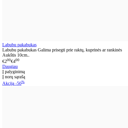
Labubu pakabukas
Labubu pakabukas Galima prisegti prie raktų, kuprinės ar rankinės
Aukštis 10cm..
00
00
€2
€4
Daugiau
Į palyginimą
Į norų sąrašą
%
Akcija
-50