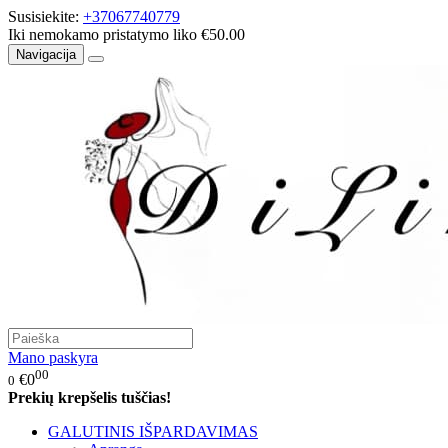
Susisiekite:
+37067740779
Iki nemokamo pristatymo liko €50.00
Navigacija
Mano paskyra
00
€0
0
Prekių krepšelis tuščias!
GALUTINIS IŠPARDAVIMAS