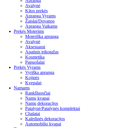
Apranga
Avalynė
Kitos prekės
Apranga Vyrams
Žaislai/Dovanos
Apranga Vaikams
Prekės Moterims
Moteriška apranga
Avalynė
Aksesuarai
Apatinis trikotažas
Kosmetika
Papuošalai
Prekės Vyrams
Vyriška apranga
Kojinės
Kvepalai
Namams
Rankšluosčiai
Namų kvapai
Namų dekoracijos
Patalynė/Patalynės komplektai
Chalatai
Kalėdinės dekoracijos
Automobilio kvapai