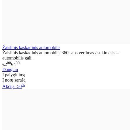
Žaislinis kaskadinis automobilis
Žaislinis kaskadinis automobilis 360° apsivertimas / sukimasis –
automobilis gali..
00
00
€2
€4
Daugiau
Į palyginimą
Į norų sąrašą
%
Akcija
-50