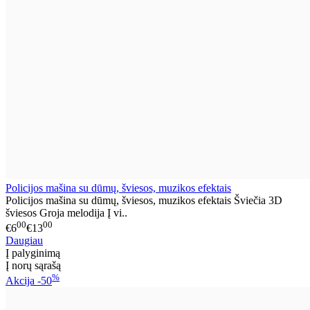
Policijos mašina su dūmų, šviesos, muzikos efektais
Policijos mašina su dūmų, šviesos, muzikos efektais Šviečia 3D
šviesos Groja melodija Į vi..
00
00
€6
€13
Daugiau
Į palyginimą
Į norų sąrašą
%
Akcija
-50