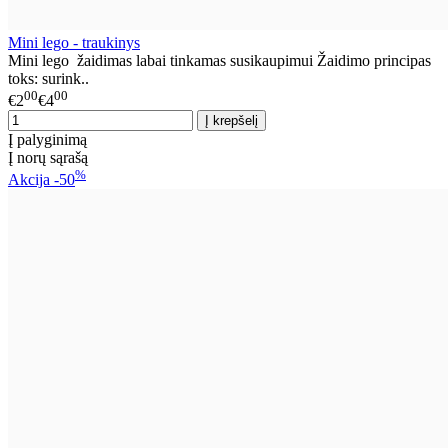
Mini lego - traukinys
Mini lego žaidimas labai tinkamas susikaupimui Žaidimo principas
toks: surink..
00
00
€2
€4
Į palyginimą
Į norų sąrašą
%
Akcija
-50