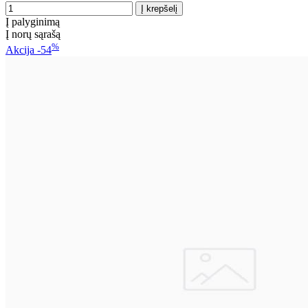
Į palyginimą
Į norų sąrašą
%
Akcija
-54