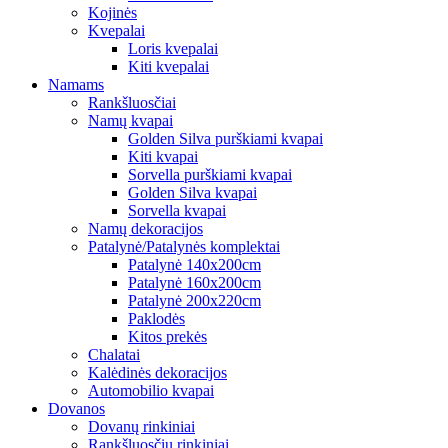
Kojinės
Kvepalai
Loris kvepalai
Kiti kvepalai
Namams
Rankšluosčiai
Namų kvapai
Golden Silva purškiami kvapai
Kiti kvapai
Sorvella purškiami kvapai
Golden Silva kvapai
Sorvella kvapai
Namų dekoracijos
Patalynė/Patalynės komplektai
Patalynė 140x200cm
Patalynė 160x200cm
Patalynė 200x220cm
Paklodės
Kitos prekės
Chalatai
Kalėdinės dekoracijos
Automobilio kvapai
Dovanos
Dovanų rinkiniai
Rankšluosčių rinkiniai