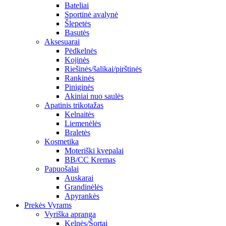
Bateliai
Sportinė avalynė
Šlepetės
Basutės
Aksesuarai
Pėdkelnės
Kojinės
Riešinės/šalikai/pirštinės
Rankinės
Piniginės
Akiniai nuo saulės
Apatinis trikotažas
Kelnaitės
Liemenėlės
Braletės
Kosmetika
Moteriški kvepalai
BB/CC Kremas
Papuošalai
Auskarai
Grandinėlės
Apyrankės
Prekės Vyrams
Vyriška apranga
Kelnės/Šortai