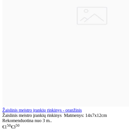
Žaislinis meistro įrankių rinkinys - oranžinis
Žaislinis meistro įrankių rinkinys Matmenys: 14x7x12cm
Rekomenduotina nuo 3 m..
50
50
€1
€3