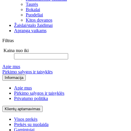
Taurės
Bokalai
Puodeliai
Kitos dovanos
Žaislai/stalo žaidimai
Apranga vaikams
Filtras
Kaina nuo iki
Apie mus
Pirkimo sąlygos ir taisyklės
Informacija
Apie mus
Pirkimo sąlygos ir taisyklės
Privatumo politika
Klientų aptarnavimas
Visos prekės
Prekės su nuolaida
Gamintojai