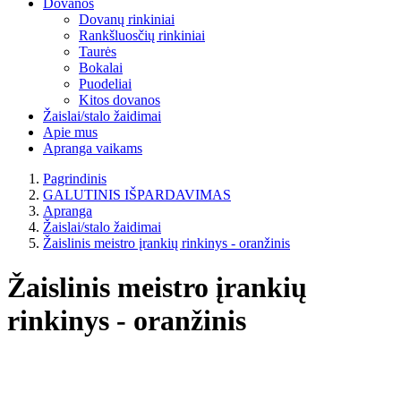
Dovanos
Dovanų rinkiniai
Rankšluosčių rinkiniai
Taurės
Bokalai
Puodeliai
Kitos dovanos
Žaislai/stalo žaidimai
Apie mus
Apranga vaikams
Pagrindinis
GALUTINIS IŠPARDAVIMAS
Apranga
Žaislai/stalo žaidimai
Žaislinis meistro įrankių rinkinys - oranžinis
Žaislinis meistro įrankių
rinkinys - oranžinis