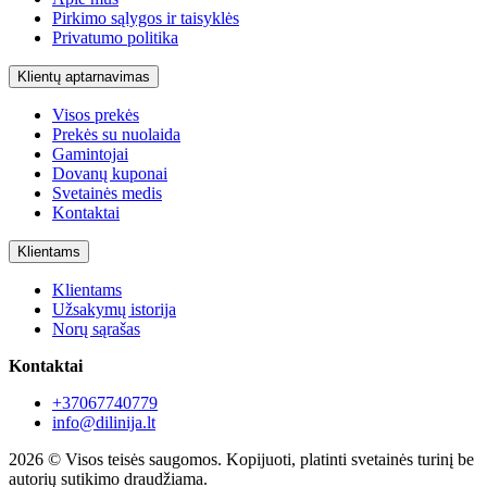
Pirkimo sąlygos ir taisyklės
Privatumo politika
Klientų aptarnavimas
Visos prekės
Prekės su nuolaida
Gamintojai
Dovanų kuponai
Svetainės medis
Kontaktai
Klientams
Klientams
Užsakymų istorija
Norų sąrašas
Kontaktai
+37067740779
info@dilinija.lt
2026 © Visos teisės saugomos. Kopijuoti, platinti svetainės turinį be
autorių sutikimo draudžiama.