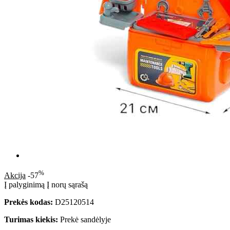
%
Akcija
-57
Į palyginimą
Į norų sąrašą
Prekės kodas:
D25120514
Turimas kiekis:
Prekė sandėlyje