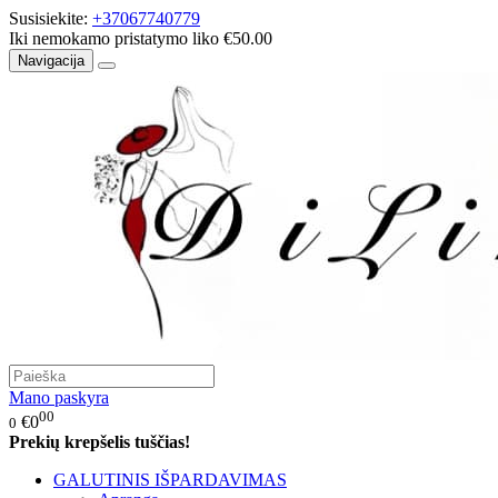
Susisiekite:
+37067740779
Iki nemokamo pristatymo liko €50.00
Navigacija
Mano paskyra
00
€0
0
Prekių krepšelis tuščias!
GALUTINIS IŠPARDAVIMAS