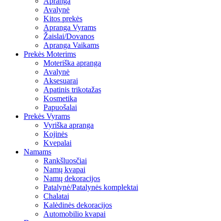
Apranga
Avalynė
Kitos prekės
Apranga Vyrams
Žaislai/Dovanos
Apranga Vaikams
Prekės Moterims
Moteriška apranga
Avalynė
Aksesuarai
Apatinis trikotažas
Kosmetika
Papuošalai
Prekės Vyrams
Vyriška apranga
Kojinės
Kvepalai
Namams
Rankšluosčiai
Namų kvapai
Namų dekoracijos
Patalynė/Patalynės komplektai
Chalatai
Kalėdinės dekoracijos
Automobilio kvapai