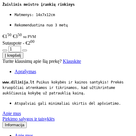
Žaislinis meistro įrankių rinkinys
Matmenys: 14x7x12cm
Rekomenduotina nuo 3 metų
50
50
€1
€3
su PVM
00
Sutaupote - €2
Turite klausimų apie šią prekę?
Klauskite
Aprašymas
www.dilinija.lt
Puikus kokybės ir kainos santykis! Prekės
kruopščiai atrenkamos ir tikrinamos, kad užtikrintume
aukščiausią kokybę už patrauklią kainą.
Atspalviai gali minimaliai skirtis dėl apšvietimo.
Apie mus
Pirkimo sąlygos ir taisyklės
Informacija
Apie mus