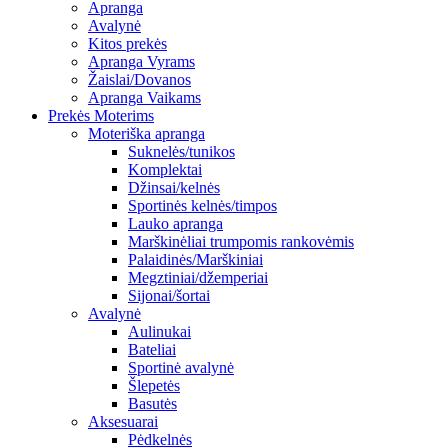
Apranga
Avalynė
Kitos prekės
Apranga Vyrams
Žaislai/Dovanos
Apranga Vaikams
Prekės Moterims
Moteriška apranga
Suknelės/tunikos
Komplektai
Džinsai/kelnės
Sportinės kelnės/timpos
Lauko apranga
Marškinėliai trumpomis rankovėmis
Palaidinės/Marškiniai
Megztiniai/džemperiai
Sijonai/šortai
Avalynė
Aulinukai
Bateliai
Sportinė avalynė
Šlepetės
Basutės
Aksesuarai
Pėdkelnės