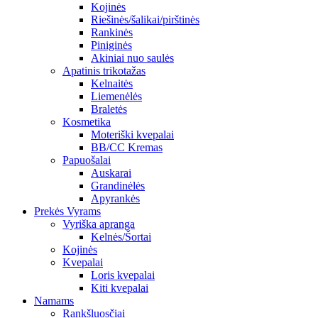
Kojinės
Riešinės/šalikai/pirštinės
Rankinės
Piniginės
Akiniai nuo saulės
Apatinis trikotažas
Kelnaitės
Liemenėlės
Braletės
Kosmetika
Moteriški kvepalai
BB/CC Kremas
Papuošalai
Auskarai
Grandinėlės
Apyrankės
Prekės Vyrams
Vyriška apranga
Kelnės/Šortai
Kojinės
Kvepalai
Loris kvepalai
Kiti kvepalai
Namams
Rankšluosčiai