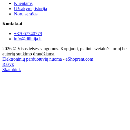
Klientams
Užsakymų istorija
Norų sąrašas
Kontaktai
+37067740779
info@dilinija.lt
2026 © Visos teisės saugomos. Kopijuoti, platinti svetainės turinį be
autorių sutikimo draudžiama.
Elektroninių parduotuvių nuoma
-
eShoprent.com
Rašyk
Skambink