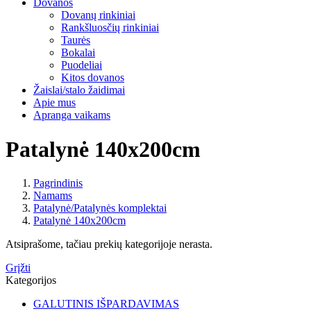
Dovanos
Dovanų rinkiniai
Rankšluosčių rinkiniai
Taurės
Bokalai
Puodeliai
Kitos dovanos
Žaislai/stalo žaidimai
Apie mus
Apranga vaikams
Patalynė 140x200cm
Pagrindinis
Namams
Patalynė/Patalynės komplektai
Patalynė 140x200cm
Atsiprašome, tačiau prekių kategorijoje nerasta.
Grįžti
Kategorijos
GALUTINIS IŠPARDAVIMAS