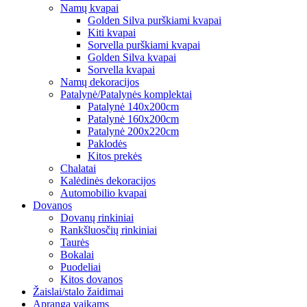
Namų kvapai
Golden Silva purškiami kvapai
Kiti kvapai
Sorvella purškiami kvapai
Golden Silva kvapai
Sorvella kvapai
Namų dekoracijos
Patalynė/Patalynės komplektai
Patalynė 140x200cm
Patalynė 160x200cm
Patalynė 200x220cm
Paklodės
Kitos prekės
Chalatai
Kalėdinės dekoracijos
Automobilio kvapai
Dovanos
Dovanų rinkiniai
Rankšluosčių rinkiniai
Taurės
Bokalai
Puodeliai
Kitos dovanos
Žaislai/stalo žaidimai
Apranga vaikams