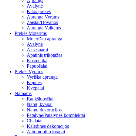
Apranga
Avalynė
Kitos prekės
Apranga Vyrams
Žaislai/Dovanos
Apranga Vaikams
Prekės Moterims
Moteriška apranga
Avalynė
Aksesuarai
Apatinis trikotažas
Kosmetika
Papuošalai
Prekės Vyrams
Vyriška apranga
Kojinės
Kvepalai
Namams
Rankšluosčiai
Namų kvapai
Namų dekoracijos
Patalynė/Patalynės komplektai
Chalatai
Kalėdinės dekoracijos
Automobilio kvapai