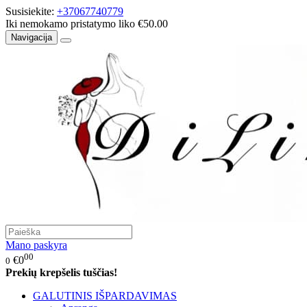
Susisiekite:
+37067740779
Iki nemokamo pristatymo liko €50.00
Navigacija
Mano paskyra
00
€0
0
Prekių krepšelis tuščias!
GALUTINIS IŠPARDAVIMAS