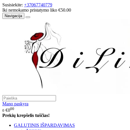
Susisiekite:
+37067740779
Iki nemokamo pristatymo liko €50.00
Navigacija
Mano paskyra
00
€0
0
Prekių krepšelis tuščias!
GALUTINIS IŠPARDAVIMAS