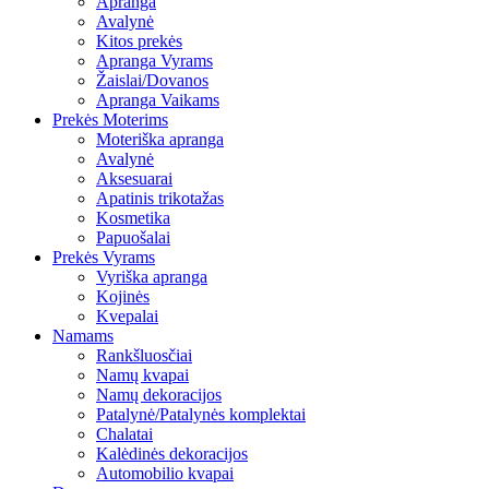
Apranga
Avalynė
Kitos prekės
Apranga Vyrams
Žaislai/Dovanos
Apranga Vaikams
Prekės Moterims
Moteriška apranga
Avalynė
Aksesuarai
Apatinis trikotažas
Kosmetika
Papuošalai
Prekės Vyrams
Vyriška apranga
Kojinės
Kvepalai
Namams
Rankšluosčiai
Namų kvapai
Namų dekoracijos
Patalynė/Patalynės komplektai
Chalatai
Kalėdinės dekoracijos
Automobilio kvapai