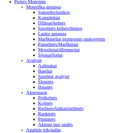
Prekės Moterims
Moteriška apranga
Suknelės/tunikos
Komplektai
Džinsai/kelnės
Sportinės kelnės/timpos
Lauko apranga
Marškinėliai trumpomis rankovėmis
Palaidinės/Marškiniai
Megztiniai/džemperiai
Sijonai/šortai
Avalynė
Aulinukai
Bateliai
Sportinė avalynė
Šlepetės
Basutės
Aksesuarai
Pėdkelnės
Kojinės
Riešinės/šalikai/pirštinės
Rankinės
Piniginės
Akiniai nuo saulės
Apatinis trikotažas