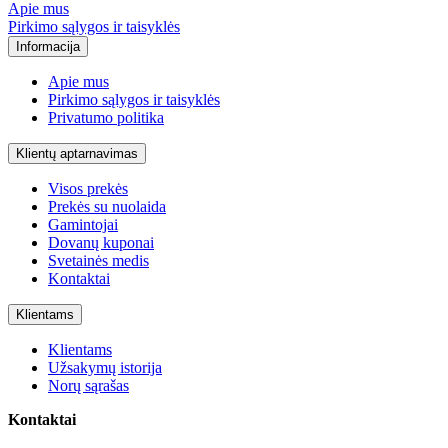
Apie mus
Pirkimo sąlygos ir taisyklės
Informacija
Apie mus
Pirkimo sąlygos ir taisyklės
Privatumo politika
Klientų aptarnavimas
Visos prekės
Prekės su nuolaida
Gamintojai
Dovanų kuponai
Svetainės medis
Kontaktai
Klientams
Klientams
Užsakymų istorija
Norų sąrašas
Kontaktai