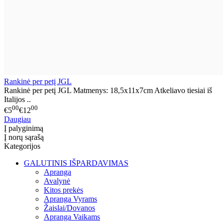
Rankinė per petį JGL
Rankinė per petį JGL Matmenys: 18,5x11x7cm Atkeliavo tiesiai iš
Italijos ..
00
00
€5
€12
Daugiau
Į palyginimą
Į norų sąrašą
Kategorijos
GALUTINIS IŠPARDAVIMAS
Apranga
Avalynė
Kitos prekės
Apranga Vyrams
Žaislai/Dovanos
Apranga Vaikams