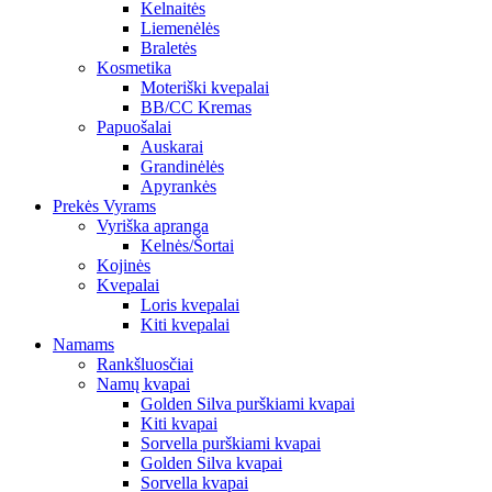
Kelnaitės
Liemenėlės
Braletės
Kosmetika
Moteriški kvepalai
BB/CC Kremas
Papuošalai
Auskarai
Grandinėlės
Apyrankės
Prekės Vyrams
Vyriška apranga
Kelnės/Šortai
Kojinės
Kvepalai
Loris kvepalai
Kiti kvepalai
Namams
Rankšluosčiai
Namų kvapai
Golden Silva purškiami kvapai
Kiti kvapai
Sorvella purškiami kvapai
Golden Silva kvapai
Sorvella kvapai