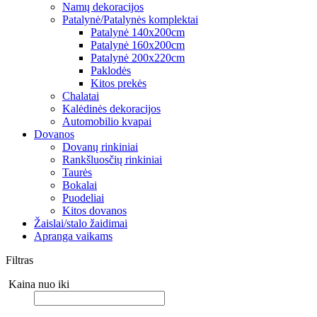
Namų dekoracijos
Patalynė/Patalynės komplektai
Patalynė 140x200cm
Patalynė 160x200cm
Patalynė 200x220cm
Paklodės
Kitos prekės
Chalatai
Kalėdinės dekoracijos
Automobilio kvapai
Dovanos
Dovanų rinkiniai
Rankšluosčių rinkiniai
Taurės
Bokalai
Puodeliai
Kitos dovanos
Žaislai/stalo žaidimai
Apranga vaikams
Filtras
Kaina nuo iki