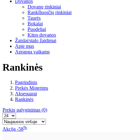
Dovanos
Dovanų rinkiniai
Rankšluosčių rinkiniai
Taurės
Bokalai
Puodeliai
Kitos dovanos
Žaislai/stalo žaidimai
Apie mus
Apranga vaikams
Rankinės
Pagrindinis
Prekės Moterims
Aksesuarai
Rankinės
Prekių palyginimas
(0)
%
Akcija
-58