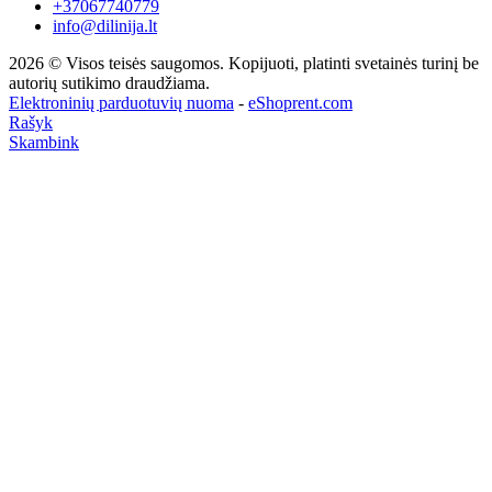
+37067740779
info@dilinija.lt
2026 © Visos teisės saugomos. Kopijuoti, platinti svetainės turinį be
autorių sutikimo draudžiama.
Elektroninių parduotuvių nuoma
-
eShoprent.com
Rašyk
Skambink