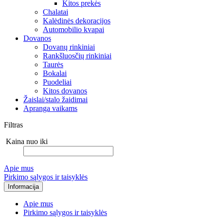
Kitos prekės
Chalatai
Kalėdinės dekoracijos
Automobilio kvapai
Dovanos
Dovanų rinkiniai
Rankšluosčių rinkiniai
Taurės
Bokalai
Puodeliai
Kitos dovanos
Žaislai/stalo žaidimai
Apranga vaikams
Filtras
Kaina nuo iki
Apie mus
Pirkimo sąlygos ir taisyklės
Informacija
Apie mus
Pirkimo sąlygos ir taisyklės