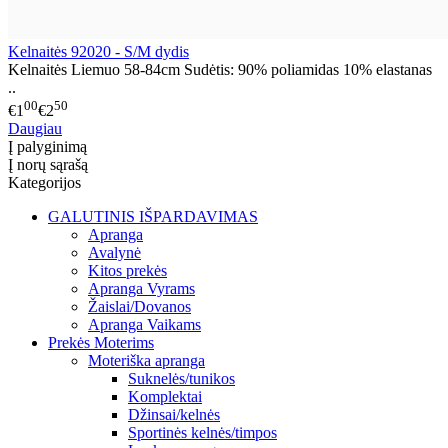
Kelnaitės 92020 - S/M dydis
Kelnaitės Liemuo 58-84cm Sudėtis: 90% poliamidas 10% elastanas
..
00
50
€1
€2
Daugiau
Į palyginimą
Į norų sąrašą
Kategorijos
GALUTINIS IŠPARDAVIMAS
Apranga
Avalynė
Kitos prekės
Apranga Vyrams
Žaislai/Dovanos
Apranga Vaikams
Prekės Moterims
Moteriška apranga
Suknelės/tunikos
Komplektai
Džinsai/kelnės
Sportinės kelnės/timpos