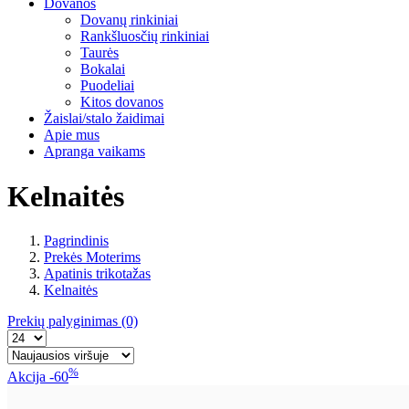
Dovanos
Dovanų rinkiniai
Rankšluosčių rinkiniai
Taurės
Bokalai
Puodeliai
Kitos dovanos
Žaislai/stalo žaidimai
Apie mus
Apranga vaikams
Kelnaitės
Pagrindinis
Prekės Moterims
Apatinis trikotažas
Kelnaitės
Prekių palyginimas
(0)
%
Akcija
-60