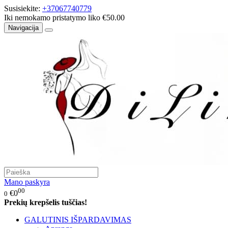
Susisiekite:
+37067740779
Iki nemokamo pristatymo liko €50.00
Navigacija
Mano paskyra
00
€0
0
Prekių krepšelis tuščias!
GALUTINIS IŠPARDAVIMAS