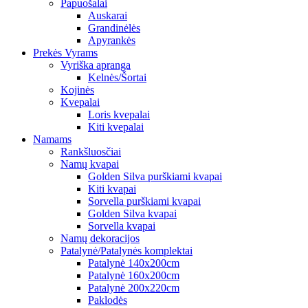
Papuošalai
Auskarai
Grandinėlės
Apyrankės
Prekės Vyrams
Vyriška apranga
Kelnės/Šortai
Kojinės
Kvepalai
Loris kvepalai
Kiti kvepalai
Namams
Rankšluosčiai
Namų kvapai
Golden Silva purškiami kvapai
Kiti kvapai
Sorvella purškiami kvapai
Golden Silva kvapai
Sorvella kvapai
Namų dekoracijos
Patalynė/Patalynės komplektai
Patalynė 140x200cm
Patalynė 160x200cm
Patalynė 200x220cm
Paklodės