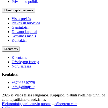
Privatumo politika
Klientų aptarnavimas
Visos prekės
Prekės su nuolaida
Gamintojai
Dovanų kuponai
Svetainės medis
Kontaktai
Klientams
Klientams
Užsakymų istorija
Norų sąrašas
Kontaktai
+37067740779
info@dilinija.lt
2026 © Visos teisės saugomos. Kopijuoti, platinti svetainės turinį be
autorių sutikimo draudžiama.
Elektroninių parduotuvių nuoma
-
eShoprent.com