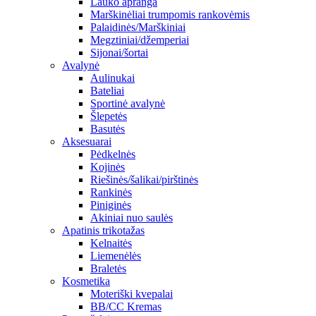
Lauko apranga
Marškinėliai trumpomis rankovėmis
Palaidinės/Marškiniai
Megztiniai/džemperiai
Sijonai/šortai
Avalynė
Aulinukai
Bateliai
Sportinė avalynė
Šlepetės
Basutės
Aksesuarai
Pėdkelnės
Kojinės
Riešinės/šalikai/pirštinės
Rankinės
Piniginės
Akiniai nuo saulės
Apatinis trikotažas
Kelnaitės
Liemenėlės
Braletės
Kosmetika
Moteriški kvepalai
BB/CC Kremas