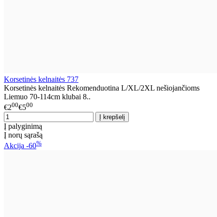
Korsetinės kelnaitės 737
Korsetinės kelnaitės Rekomenduotina L/XL/2XL nešiojančioms
Liemuo 70-114cm klubai 8..
00
00
€2
€5
Į palyginimą
Į norų sąrašą
%
Akcija
-60