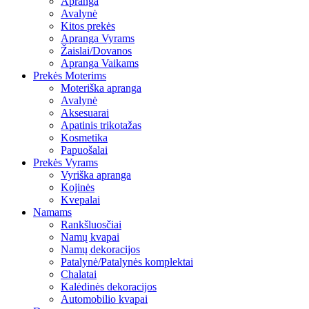
Apranga
Avalynė
Kitos prekės
Apranga Vyrams
Žaislai/Dovanos
Apranga Vaikams
Prekės Moterims
Moteriška apranga
Avalynė
Aksesuarai
Apatinis trikotažas
Kosmetika
Papuošalai
Prekės Vyrams
Vyriška apranga
Kojinės
Kvepalai
Namams
Rankšluosčiai
Namų kvapai
Namų dekoracijos
Patalynė/Patalynės komplektai
Chalatai
Kalėdinės dekoracijos
Automobilio kvapai