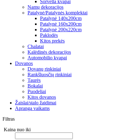
Sorvella kvapai
Namų dekoracijos
Patalynė/Patalynės komplektai
Patalynė 140x200cm
Patalynė 160x200cm
Patalynė 200x220cm
Paklodės
Kitos prekės
Chalatai
Kalėdinės dekoracijos
Automobilio kvapai
Dovanos
Dovanų rinkiniai
Rankšluosčių rinkiniai
Taurės
Bokalai
Puodeliai
Kitos dovanos
Žaislai/stalo žaidimai
Apranga vaikams
Filtras
Kaina nuo iki