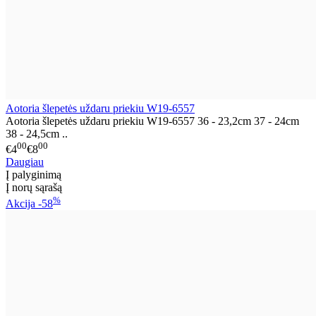
Aotoria šlepetės uždaru priekiu W19-6557
Aotoria šlepetės uždaru priekiu W19-6557 36 - 23,2cm 37 - 24cm
38 - 24,5cm ..
00
00
€4
€8
Daugiau
Į palyginimą
Į norų sąrašą
%
Akcija
-58