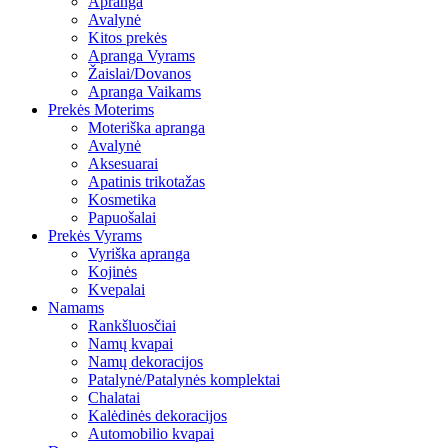
Apranga
Avalynė
Kitos prekės
Apranga Vyrams
Žaislai/Dovanos
Apranga Vaikams
Prekės Moterims
Moteriška apranga
Avalynė
Aksesuarai
Apatinis trikotažas
Kosmetika
Papuošalai
Prekės Vyrams
Vyriška apranga
Kojinės
Kvepalai
Namams
Rankšluosčiai
Namų kvapai
Namų dekoracijos
Patalynė/Patalynės komplektai
Chalatai
Kalėdinės dekoracijos
Automobilio kvapai