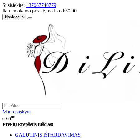
Susisiekite:
+37067740779
Iki nemokamo pristatymo liko €50.00
Navigacija
Mano paskyra
00
€0
0
Prekių krepšelis tuščias!
GALUTINIS IŠPARDAVIMAS