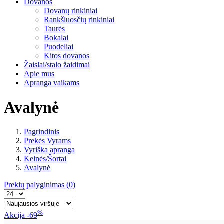
Dovanos
Dovanų rinkiniai
Rankšluosčių rinkiniai
Taurės
Bokalai
Puodeliai
Kitos dovanos
Žaislai/stalo žaidimai
Apie mus
Apranga vaikams
Avalynė
Pagrindinis
Prekės Vyrams
Vyriška apranga
Kelnės/Šortai
Avalynė
Prekių palyginimas
(0)
%
Akcija
-69