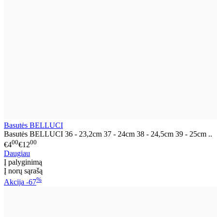
Basutės BELLUCI
Basutės BELLUCI 36 - 23,2cm 37 - 24cm 38 - 24,5cm 39 - 25cm ..
00
00
€4
€12
Daugiau
Į palyginimą
Į norų sąrašą
%
Akcija
-67