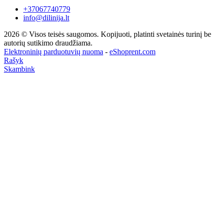
+37067740779
info@dilinija.lt
2026 © Visos teisės saugomos. Kopijuoti, platinti svetainės turinį be
autorių sutikimo draudžiama.
Elektroninių parduotuvių nuoma
-
eShoprent.com
Rašyk
Skambink