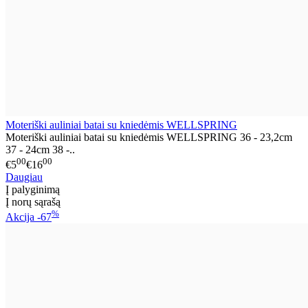
Moteriški auliniai batai su kniedėmis WELLSPRING
Moteriški auliniai batai su kniedėmis WELLSPRING 36 - 23,2cm
37 - 24cm 38 -..
00
00
€5
€16
Daugiau
Į palyginimą
Į norų sąrašą
%
Akcija
-67