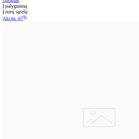
Daugiau
Į palyginimą
Į norų sąrašą
%
Akcija
-67