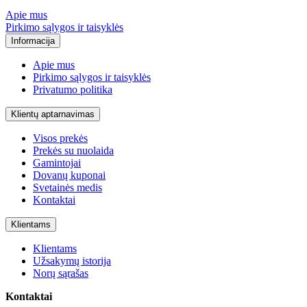
Apie mus
Pirkimo sąlygos ir taisyklės
Informacija
Apie mus
Pirkimo sąlygos ir taisyklės
Privatumo politika
Klientų aptarnavimas
Visos prekės
Prekės su nuolaida
Gamintojai
Dovanų kuponai
Svetainės medis
Kontaktai
Klientams
Klientams
Užsakymų istorija
Norų sąrašas
Kontaktai