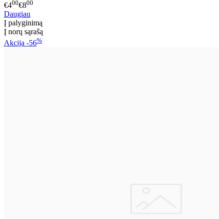
00
00
€4
€8
Daugiau
Į palyginimą
Į norų sąrašą
%
Akcija
-56