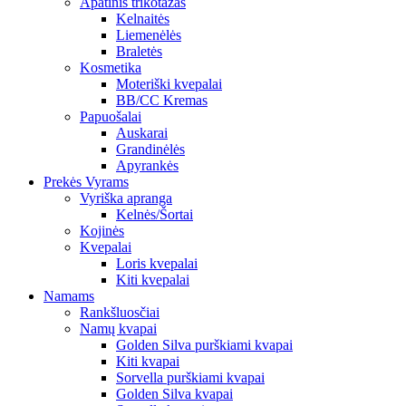
Apatinis trikotažas
Kelnaitės
Liemenėlės
Braletės
Kosmetika
Moteriški kvepalai
BB/CC Kremas
Papuošalai
Auskarai
Grandinėlės
Apyrankės
Prekės Vyrams
Vyriška apranga
Kelnės/Šortai
Kojinės
Kvepalai
Loris kvepalai
Kiti kvepalai
Namams
Rankšluosčiai
Namų kvapai
Golden Silva purškiami kvapai
Kiti kvapai
Sorvella purškiami kvapai
Golden Silva kvapai