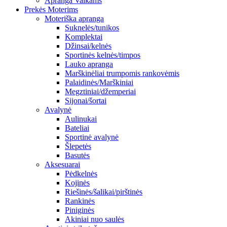
Apranga Vaikams
Prekės Moterims
Moteriška apranga
Suknelės/tunikos
Komplektai
Džinsai/kelnės
Sportinės kelnės/timpos
Lauko apranga
Marškinėliai trumpomis rankovėmis
Palaidinės/Marškiniai
Megztiniai/džemperiai
Sijonai/šortai
Avalynė
Aulinukai
Bateliai
Sportinė avalynė
Šlepetės
Basutės
Aksesuarai
Pėdkelnės
Kojinės
Riešinės/šalikai/pirštinės
Rankinės
Piniginės
Akiniai nuo saulės