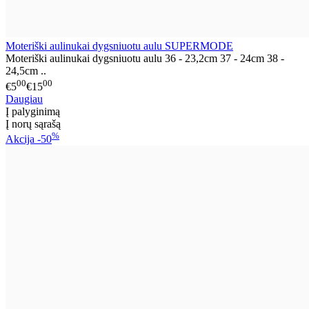
Moteriški aulinukai dygsniuotu aulu SUPERMODE
Moteriški aulinukai dygsniuotu aulu 36 - 23,2cm 37 - 24cm 38 -
24,5cm ..
00
00
€5
€15
Daugiau
Į palyginimą
Į norų sąrašą
%
Akcija
-50